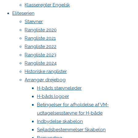
Botnia 1987 DEN 613
Aarhus
Klasseregler Engelsk
festugecup
Admin
Eliteserien
2018
Log ind
Stævner
Fælles
Indlægsfeed
Rangliste 2020
Kommentarfeed
Indbydelse
Rangliste 2021
WordPress.org
Festugecup_2018
Rangliste 2022
Back
Danske H-bådssejlere
H-båd
FINAL
Rangliste 2023
to
ligaen
Youtube
Rangliste 2024
"Festugecup
Læs mere
Top
Historiske ranglister
2018"
©Danske
H-båds kalenderen i Europa
Arrangør drejebog
H-
https://h-boot.org/termine
H-båds stævneleder
H-båds logoer
Betingelser for afholdelse af VM-
bådssejlere
udtagelsesstævne for H-både
Powered by
Anima
&
WordPress.
Indbydelse skabelon
Sejladsbestemmelser Skabelon