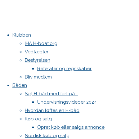
Klubben
Home
Medie
Kontakt
IHA H-boat.org
MCM
Vedtægter
Danske H-bådssejlere
Bestyrelsen
Klubben: klubben@H-båd.dk
Referater og regnskaber
Category:
Hjemmeside: web@H-båd.dk
Bliv medlem
kontakt
Båden
DM
Find os på
Sejl H-båd med fart på …
Undervisningsvideoer 2024
Seneste på H-båd.dk
2017
Hvordan løftes en H-båd
Sejl, spilerstrømpe og rullefok-presenning til H-båd:
Køb og salg
Høj Jensen fokke til salg
Spilerstage/Spinlock jollevest xl
Opret køb eller salgs annonce
North MH-6 fok i fin kapsejlads-stand sælges
DM 2017 i
Nordisk køb og salg