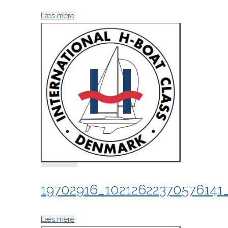
"19780510_10212622365696019_589378571
Læs mere
19702916_1021262237057614
"19702916_10212622370576141_3037561647
Læs mere