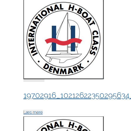
19702916_1021262235029563
"19702916_10212622350295634_1958440731
Læs mere