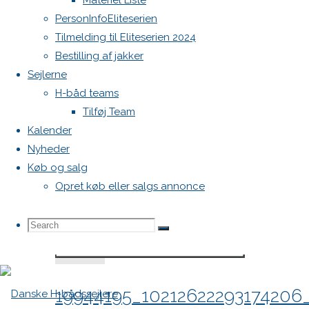
Materiel Liste
19944605_1021262234613553
PersonInfoEliteserien
Tilmelding til Eliteserien 2024
Bestilling af jakker
"19944605_10212622346135530_9074475099
Læs mere
Sejlerne
H-båd teams
Tilføj Team
Kalender
Nyheder
Køb og salg
Opret køb eller salgs annonce
Search
Search
Search
for:
19944195_1021262229317420