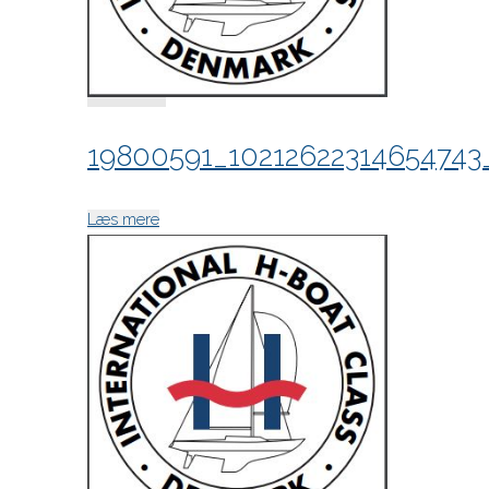
19800591_10212622314654743
"19800591_10212622314654743_79726373734
Læs mere