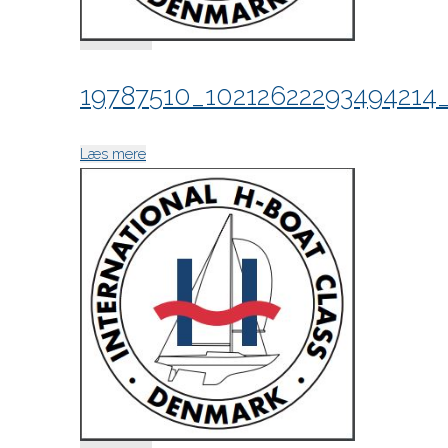
19787510_10212622293494214
"19787510_10212622293494214_8566204658
Læs mere