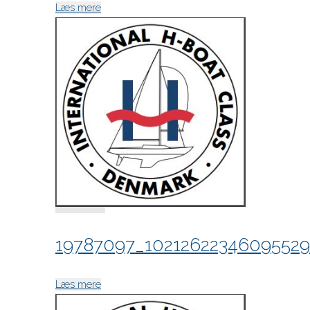
"19787272_10212622317174806_6865531906
Læs mere
19787097_10212622346095529
"19787097_10212622346095529_4312814032
Læs mere