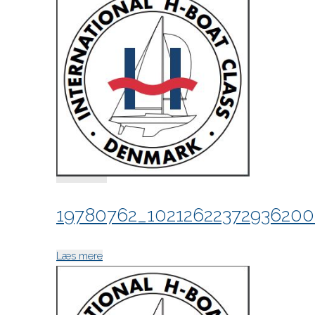
19780762_10212622372936200
"19780762_10212622372936200_679238392
Læs mere