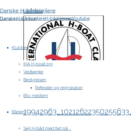
Danske H-bådssejlere
"19944195_10212622293174206_6355699384
Læs mere
Danske H-bådssejlere
H-båd ligaen
Youtube
Dansk H-båd klub
Skip
to
Klubben
content
IHA H-boat.org
Vedtægter
Bestyrelsen
Referater og regnskaber
Bliv medlem
19942963_10212622350255633
Båden
"19942963_10212622350255633_301650663
Sejl H-båd med fart på …
Læs mere