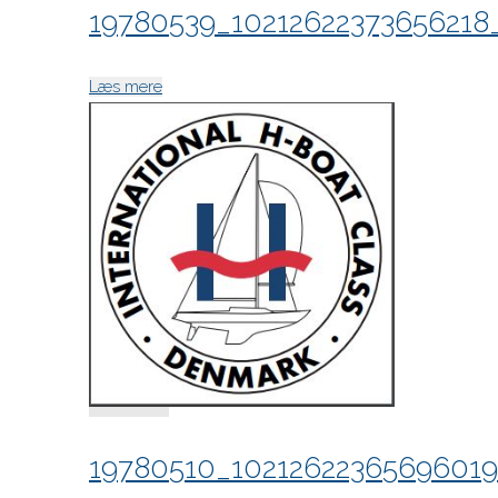
19780539_10212622373656218
"19780539_10212622373656218_7681359561
Læs mere
19780510_1021262236569601