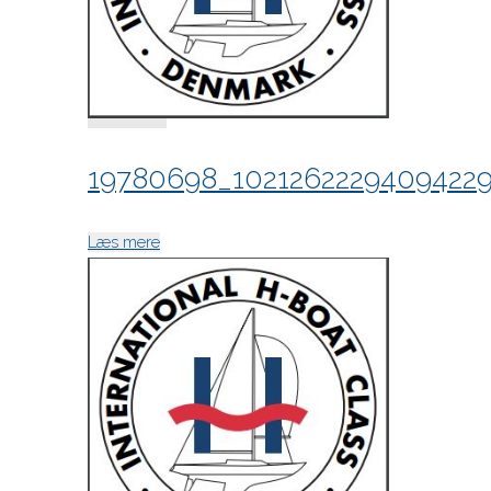
19780698_1021262229409422
"19780698_10212622294094229_596210460
Læs mere