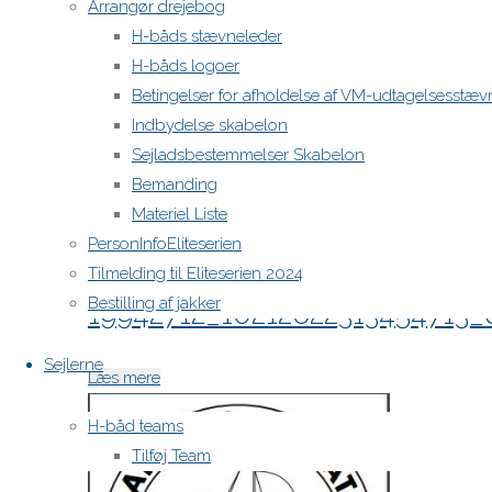
Arrangør drejebog
H-båds stævneleder
H-båds logoer
Betingelser for afholdelse af VM-udtagelsesstæv
Indbydelse skabelon
Sejladsbestemmelser Skabelon
Bemanding
Materiel Liste
PersonInfoEliteserien
Tilmelding til Eliteserien 2024
Bestilling af jakker
19942712_10212622313454713
Sejlerne
"19942712_10212622313454713_8017792582
Læs mere
H-båd teams
Tilføj Team