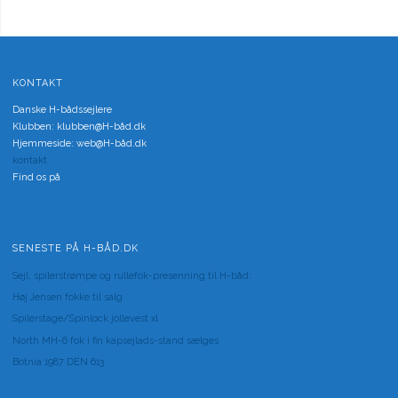
KONTAKT
Danske H-bådssejlere
Klubben: klubben@H-båd.dk
Hjemmeside: web@H-båd.dk
kontakt
Find os på
SENESTE PÅ H-BÅD.DK
Sejl, spilerstrømpe og rullefok-presenning til H-båd:
Høj Jensen fokke til salg
Spilerstage/Spinlock jollevest xl
North MH-6 fok i fin kapsejlads-stand sælges
Botnia 1987 DEN 613