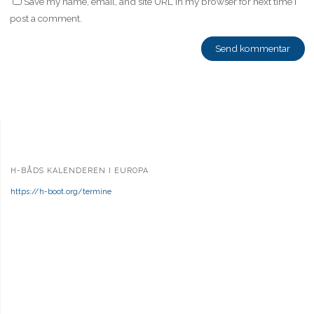
Save my name, email, and site URL in my browser for next time I
post a comment.
H-BÅDS KALENDEREN I EUROPA
https://h-boot.org/termine