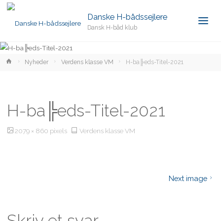
Danske H-bådssejlere
Dansk H-båd klub
Home
Nyheder
Verdens klasse VM
H-ba╠eds-Titel-2021
H-ba╠eds-Titel-2021
Full
2079 × 860
pixels
Verdens klasse VM
size
Next image
Skriv et svar