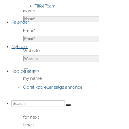
Tilføj Team
Name
*
Kalender
Email
*
Nyheder
Website
Save
Køb og salg
my name,
email,
Opret køb eller salgs annonce
and site
URL in my
Search
Search
Search
browser
for next
time I
for: