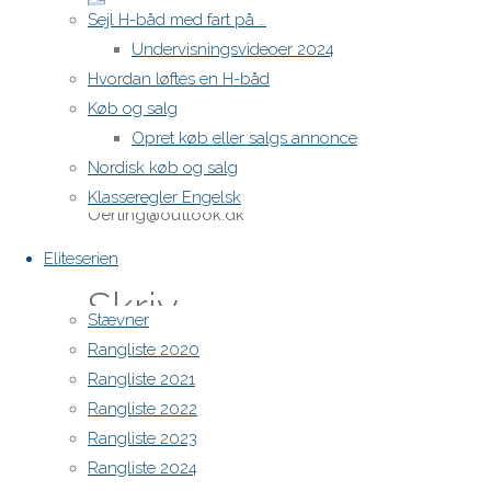
Sejl H-båd med fart på …
Undervisningsvideoer 2024
Hvordan løftes en H-båd
Køb og salg
Opret køb eller salgs annonce
Daniel
Nordisk køb og salg
https://www.dba.dk/13035348
Klasseregler Engelsk
Oerting@outlook.dk
Eliteserien
Skriv
Stævner
Rangliste 2020
et
Rangliste 2021
Rangliste 2022
Rangliste 2023
svar
Rangliste 2024