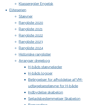
Elvstøm
Høj Jensen fokke til salg
Klasseregler Engelsk
Spilerstage/Spinlock jollevest xl
Eliteserien
North MH-6 fok i fin kapsejlads-stand sælges
H-
Stævner
Admin
Rangliste 2020
Log ind
Rangliste 2021
båd
Indlægsfeed
Rangliste 2022
Kommentarfeed
Rangliste 2023
WordPress.org
med
Rangliste 2024
Back
Danske H-bådssejlere
H-båd
Historiske ranglister
to
ligaen
Youtube
Arrangør drejebog
elmotor
Top
©Danske H-bådssejlere
H-båds stævneleder
H-båds logoer
(45.000kr)
Betingelser for afholdelse af VM-
udtagelsesstævne for H-både
Indbydelse skabelon
Sejladsbestemmelser Skabelon
15. august