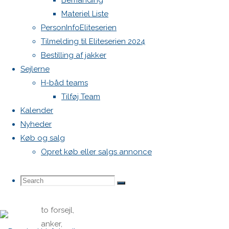
Bemanding
2025
15.
Materiel Liste
august
PersonInfoEliteserien
2025
Køb
Tilmelding til Eliteserien 2024
og salg
Bestilling af jakker
Alley Cat
Sejlerne
–
H-båd teams
velsejlende
Tilføj Team
og
Kalender
vedligeholdt
Nyheder
H-båd
Køb og salg
sælges.
Opret køb eller salgs annonce
Der
Search
Search
medfølger
Search
to storsejl,
to forsejl,
for:
anker,