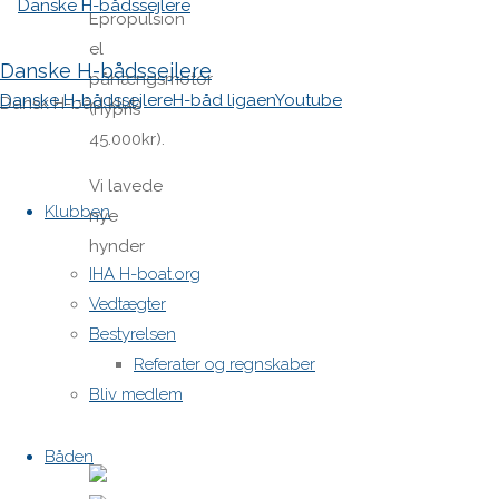
Epropulsion
el
Danske H-bådssejlere
påhængsmotor
Danske H-bådssejlere
H-båd ligaen
Youtube
Dansk H-båd klub
(nypris
45.000kr).
Skip
Vi lavede
to
Klubben
nye
content
hynder
IHA H-boat.org
for et par
Vedtægter
år siden.
Bestyrelsen
Den står
Referater og regnskaber
rigtigt fint.
Bliv medlem
Båden