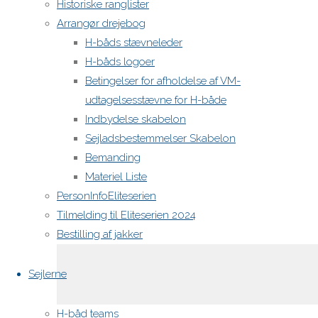
Historiske ranglister
Arrangør drejebog
Din e-
H-båds stævneleder
mailadresse
H-båds logoer
vil ikke
Betingelser for afholdelse af VM-
blive
udtagelsesstævne for H-både
publiceret.
Indbydelse skabelon
Krævede
Sejladsbestemmelser Skabelon
felter er
Bemanding
markeret
Materiel Liste
med
*
PersonInfoEliteserien
Tilmelding til Eliteserien 2024
Comment
Bestilling af jakker
Sejlerne
H-båd teams