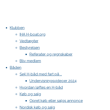
Klubben
Home
Køb og
Edman sejl sælges
IHA H-boat.org
salg
1972
H- båd købes
Vedtægter
Elvstøm
Kontakt
Bestyrelsen
H-båd
Referater og regnskaber
Danske H-bådssejlere
med
Bliv medlem
Klubben: klubben@H-båd.dk
elmotor
Båden
(45.000kr)
Hjemmeside: web@H-båd.dk
Sejl H-båd med fart på …
kontakt
Undervisningsvideoer 2024
Find os på
Hvordan løftes en H-båd
1972
Køb og salg
Seneste på H-båd.dk
Opret køb eller salgs annonce
4 brugte fokke sælges
Nordisk køb og salg
Sejl, spilerstrømpe og rullefok-presenning til H-båd: