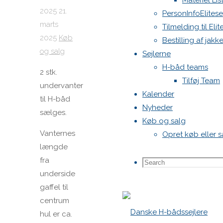
Materiel Lis
2025
21.
PersonInfoElitese
marts
Tilmelding til Eli
2025
Køb
Bestilling af jakke
og salg
Sejlerne
H-båd teams
2 stk.
Tilføj Team
undervanter
Kalender
til H-båd
Nyheder
sælges.
Køb og salg
Vanternes
Opret køb eller 
længde
fra
Search
Search
underside
gaffel til
centrum
for:
hul er ca.