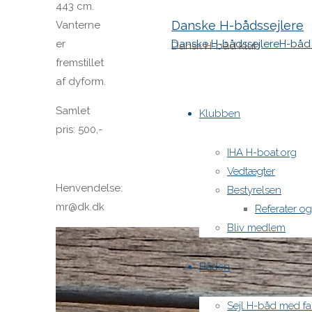
443 cm.
Danske H-bådssejlere
Vanterne
Danske H-bådssejlere
H-båd 
er
Dansk H-båd klub
fremstillet
af dyform.
Skip
Samlet
to
Klubben
pris: 500,-
content
IHA H-boat.org
Vedtægter
Henvendelse:
Bestyrelsen
mr@dk.dk
Referater o
Bliv medlem
Båden
Sejl H-båd med fa