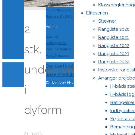
Spilerstage/Spinlock jollevest xl
Klasseregler Eng
North MH-6 fok i fin kapsejlads-stand sælges
Eliteserien
Botnia 1987 DEN 613
Stævner
2
Admin
Rangliste 2020
Log ind
Rangliste 2021
Indlægsfeed
Rangliste 2022
stk.
Kommentarfeed
Rangliste 2023
WordPress.org
Rangliste 2024
undervanter
Back
Danske H-bådssejlere
H-båd
Historiske ranglis
to
ligaen
Youtube
Arrangør drejeb
Top
©Danske H-bådssejlere
i
H-båds stæ
H-båds log
Betingelser
dyform
Indbydelse
Sejladsbes
Bemanding
21. marts