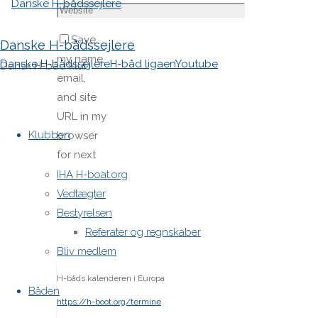
Save
Danske H-bådssejlere
my name,
Danske H-bådssejlere
H-båd ligaen
Youtube
Dansk H-båd klub
email,
and site
Skip
URL in my
to
Klubben
browser
content
for next
time I
IHA H-boat.org
post a
Vedtægter
comment.
Bestyrelsen
Referater og regnskaber
Bliv medlem
H-båds kalenderen i Europa
Båden
https://h-boot.org/termine