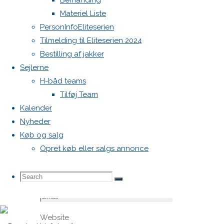
Bemanding
felter er
Materiel Liste
markeret
PersonInfoEliteserien
med
*
Tilmelding til Eliteserien 2024
Bestilling af jakker
Comment
Sejlerne
H-båd teams
Tilføj Team
Kalender
Nyheder
Køb og salg
Opret køb eller salgs annonce
Name
*
Search
Search
Search
Email
*
Website
for: