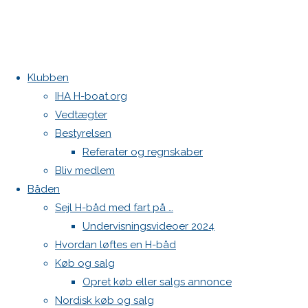
Klubben
Home
2
2
Kontakt
IHA H-boat.org
Vedtægter
Danske H-bådssejlere
2
Bestyrelsen
Klubben: klubben@H-båd.dk
Referater og regnskaber
Hjemmeside: web@H-båd.dk
Bliv medlem
Full
1536 ×
kontakt
Båden
size
2048
Find os på
Sejl H-båd med fart på …
pixels
Undervisningsvideoer 2024
Seneste på H-båd.dk
Hvordan løftes en H-båd
Sejl, spilerstrømpe og rullefok-presenning til H-båd:
Previous
Køb og salg
Høj Jensen fokke til salg
image
Spilerstage/Spinlock jollevest xl
Opret køb eller salgs annonce
Next
North MH-6 fok i fin kapsejlads-stand sælges
Nordisk køb og salg