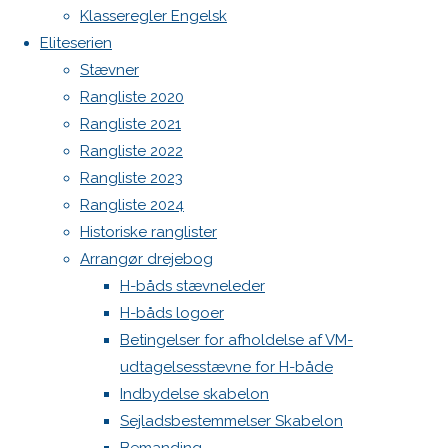
Botnia 1987 DEN 613
image
Klasseregler Engelsk
Admin
Eliteserien
Log ind
Stævner
Skriv
Indlægsfeed
Rangliste 2020
Kommentarfeed
Rangliste 2021
WordPress.org
et
Rangliste 2022
Back
Danske H-bådssejlere
H-båd
Rangliste 2023
to
ligaen
Youtube
Rangliste 2024
svar
Top
©Danske H-bådssejlere
Historiske ranglister
Arrangør drejebog
H-båds stævneleder
Din e-
H-båds logoer
mailadresse
Betingelser for afholdelse af VM-
vil ikke
udtagelsesstævne for H-både
blive
Indbydelse skabelon
publiceret.
Sejladsbestemmelser Skabelon
Krævede