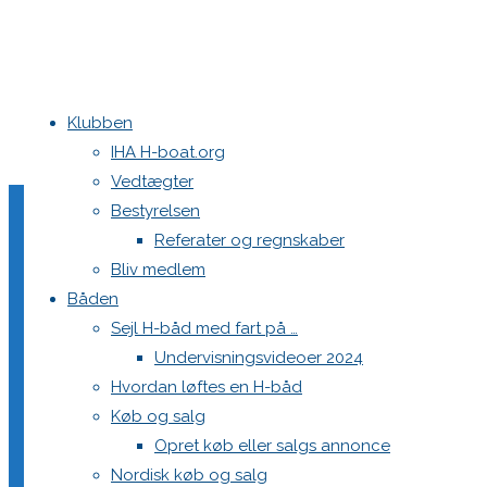
Klubben
Home
20230331_094222743_ios
20230331_094222743_ios
IHA H-boat.org
Vedtægter
20230331_094222743_io
Bestyrelsen
Referater og regnskaber
Bliv medlem
Båden
Full
2560 × 1920
pixels
Sejl H-båd med fart på …
size
Undervisningsvideoer 2024
Previous image
Hvordan løftes en H-båd
Next image
Køb og salg
Opret køb eller salgs annonce
Skriv et svar
Nordisk køb og salg