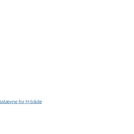
r markeret med
*
esstævne for H-både
 time I post a comment.