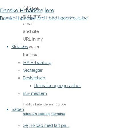
Save
Danske H-bådssejlere
my name,
Danske H-bådssejlere
H-båd ligaen
Youtube
Dansk H-båd klub
email,
and site
Skip
URL in my
to
Klubben
browser
content
for next
time I
IHA H-boat.org
post a
Vedtægter
comment.
Bestyrelsen
Referater og regnskaber
Bliv medlem
H-båds kalenderen i Europa
Båden
https://h-boot.org/termine
Sejl H-båd med fart på …