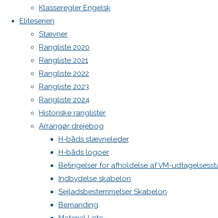
Botnia 1987 DEN 613
Klasseregler Engelsk
Admin
Eliteserien
Skriv
Log ind
Stævner
Indlægsfeed
Rangliste 2020
Kommentarfeed
et
Rangliste 2021
WordPress.org
Rangliste 2022
Back
Danske H-bådssejlere
H-båd
Rangliste 2023
svar
to
ligaen
Youtube
Rangliste 2024
Top
©Danske H-bådssejlere
Historiske ranglister
Arrangør drejebog
Din e-
H-båds stævneleder
mailadresse
H-båds logoer
vil ikke
Betingelser for afholdelse af VM-udtagelsess
blive
Indbydelse skabelon
publiceret.
Sejladsbestemmelser Skabelon
Krævede
Bemanding
felter er