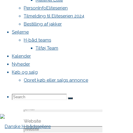
Materiel Liste
markeret
PersonInfoEliteserien
med
*
Tilmelding til Eliteserien 2024
Bestilling af jakker
Comment
Sejlerne
H-båd teams
Tilføj Team
Kalender
Nyheder
Køb og salg
Opret køb eller salgs annonce
Name
*
Search
Search
Search
Email
*
Website
for: