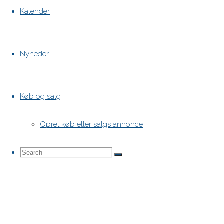
Kalender
Nyheder
Køb og salg
Opret køb eller salgs annonce
Search
Search
Search
for: