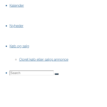
Kalender
Nyheder
Køb og salg
Opret køb eller salgs annonce
Search
Search
Search
for: