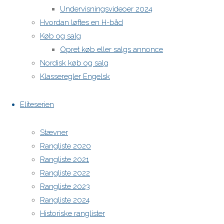
Undervisningsvideoer 2024
H-båds kalenderen i Europa
Hvordan løftes en H-båd
https://h-boot.org/termine
Køb og salg
Opret køb eller salgs annonce
Powered by
Anima
&
WordPress.
Nordisk køb og salg
Klasseregler Engelsk
Eliteserien
Stævner
Rangliste 2020
Rangliste 2021
Rangliste 2022
Rangliste 2023
Rangliste 2024
Historiske ranglister