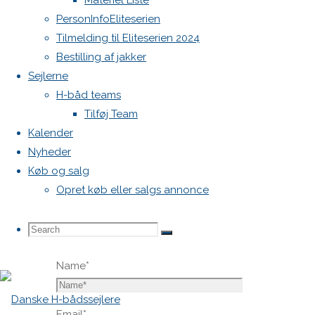
Materiel Liste
blive
PersonInfoEliteserien
publiceret.
Tilmelding til Eliteserien 2024
Krævede
Bestilling af jakker
felter er
Sejlerne
markeret
H-båd teams
med
*
Tilføj Team
Kalender
Comment
Nyheder
Køb og salg
Opret køb eller salgs annonce
Search
Search
Search
Name
*
for:
Email
*