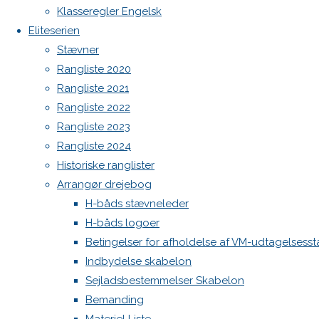
Botnia 1987 DEN 613
Previous
Klasseregler Engelsk
image
Admin
Eliteserien
Next
Log ind
Stævner
image
Indlægsfeed
Rangliste 2020
Kommentarfeed
Rangliste 2021
WordPress.org
Rangliste 2022
Skriv
Back
Danske H-bådssejlere
H-båd
Rangliste 2023
to
ligaen
Youtube
Rangliste 2024
Top
©Danske H-bådssejlere
et
Historiske ranglister
Arrangør drejebog
H-båds stævneleder
svar
H-båds logoer
Betingelser for afholdelse af VM-udtagelsess
Indbydelse skabelon
Din e-
Sejladsbestemmelser Skabelon
mailadresse
Bemanding
vil ikke