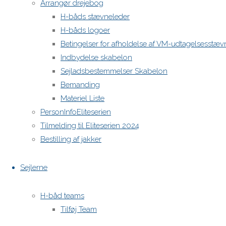
Arrangør drejebog
H-båds stævneleder
H-båds kalenderen i Europa
H-båds logoer
https://h-boot.org/termine
Betingelser for afholdelse af VM-udtagelsesstæv
Indbydelse skabelon
Sejladsbestemmelser Skabelon
Powered by
Anima
&
WordPress.
Bemanding
Materiel Liste
PersonInfoEliteserien
Tilmelding til Eliteserien 2024
Bestilling af jakker
Sejlerne
H-båd teams
Tilføj Team