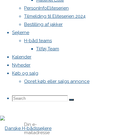
Materiel Liste
PersonInfoEliteserien
Previous
Tilmelding til Eliteserien 2024
image
Bestilling af jakker
Next
Sejlerne
image
H-båd teams
Tilføj Team
Skriv
Kalender
Nyheder
Køb og salg
et
Opret køb eller salgs annonce
svar
Search
Search
Search
for:
Din e-
mailadresse