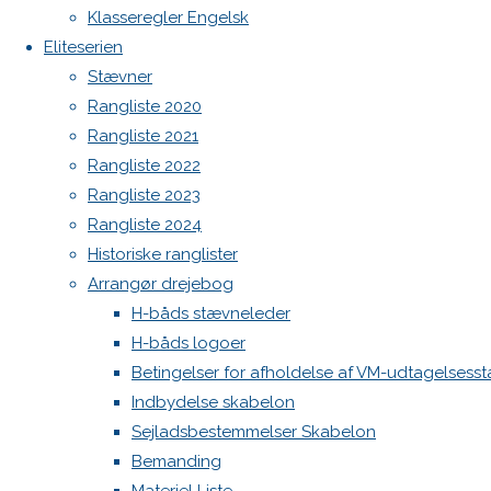
Botnia 1987 DEN 613
Klasseregler Engelsk
Admin
Eliteserien
Log ind
Stævner
Indlægsfeed
Rangliste 2020
Kommentarfeed
Rangliste 2021
WordPress.org
Rangliste 2022
Back
Danske H-bådssejlere
H-båd
Rangliste 2023
to
ligaen
Youtube
Rangliste 2024
Top
©Danske H-bådssejlere
Historiske ranglister
Arrangør drejebog
H-båds stævneleder
H-båds logoer
Betingelser for afholdelse af VM-udtagelsess
Indbydelse skabelon
Sejladsbestemmelser Skabelon
Bemanding