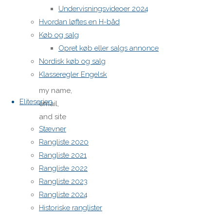
Undervisningsvideoer 2024
Email
*
Hvordan løftes en H-båd
Køb og salg
Website
Opret køb eller salgs annonce
Nordisk køb og salg
Klasseregler Engelsk
Save
my name,
Eliteserien
email,
and site
Stævner
URL in my
Rangliste 2020
browser
Rangliste 2021
for next
Rangliste 2022
time I
Rangliste 2023
post a
Rangliste 2024
comment.
Historiske ranglister