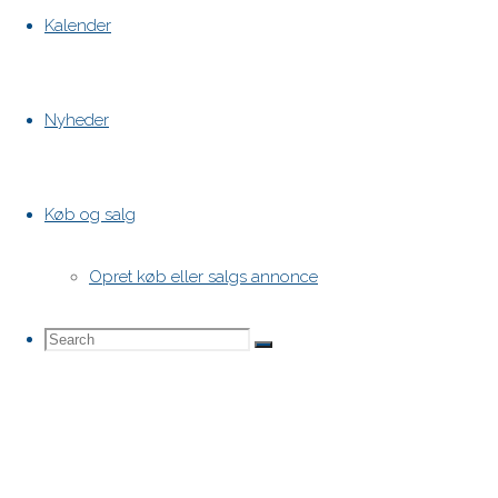
Kalender
Nyheder
Køb og salg
Opret køb eller salgs annonce
Search
Search
Search
for: