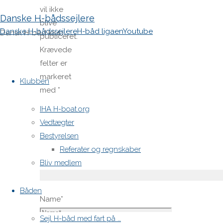
vil ikke
Danske H-bådssejlere
blive
Danske H-bådssejlere
H-båd ligaen
Youtube
Dansk H-båd klub
publiceret.
Krævede
felter er
Skip
markeret
to
Klubben
med
*
content
IHA H-boat.org
Comment
Vedtægter
Bestyrelsen
Referater og regnskaber
Bliv medlem
Båden
Name
*
Sejl H-båd med fart på …