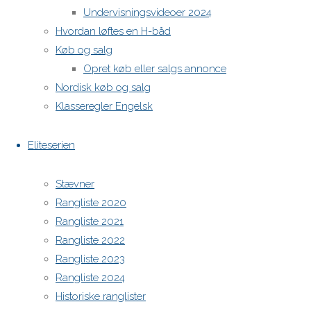
Undervisningsvideoer 2024
H-båds kalenderen i Europa
Hvordan løftes en H-båd
https://h-boot.org/termine
Køb og salg
Opret køb eller salgs annonce
Powered by
Anima
&
WordPress.
Nordisk køb og salg
Klasseregler Engelsk
Eliteserien
Stævner
Rangliste 2020
Rangliste 2021
Rangliste 2022
Rangliste 2023
Rangliste 2024
Historiske ranglister