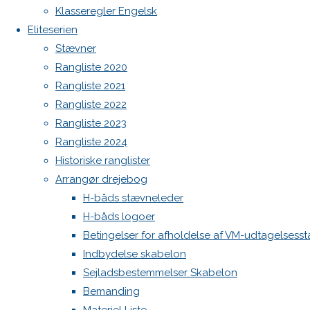
North MH-6 fok i fin kapsejlads-stand sælges
Previous
Klasseregler Engelsk
image
Admin
Eliteserien
Next
Log ind
Stævner
image
Indlægsfeed
Rangliste 2020
Kommentarfeed
Rangliste 2021
WordPress.org
Rangliste 2022
Skriv
Back
Danske H-bådssejlere
H-båd
Rangliste 2023
to
ligaen
Youtube
Rangliste 2024
Top
©Danske H-bådssejlere
et
Historiske ranglister
Arrangør drejebog
H-båds stævneleder
svar
H-båds logoer
Betingelser for afholdelse af VM-udtagelsess
Indbydelse skabelon
Din e-
Sejladsbestemmelser Skabelon
mailadresse
Bemanding
vil ikke