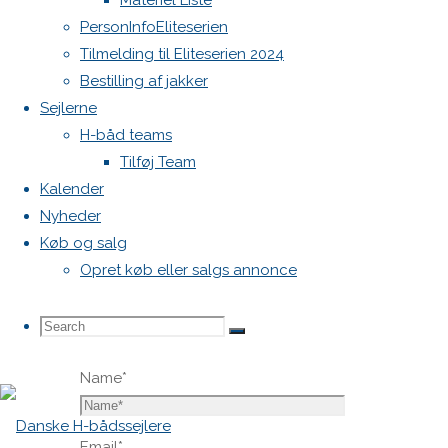
Materiel Liste
blive
PersonInfoEliteserien
publiceret.
Tilmelding til Eliteserien 2024
Krævede
Bestilling af jakker
felter er
Sejlerne
markeret
H-båd teams
med
*
Tilføj Team
Kalender
Comment
Nyheder
Køb og salg
Opret køb eller salgs annonce
Search
Search
Search
Name
*
for:
Email
*