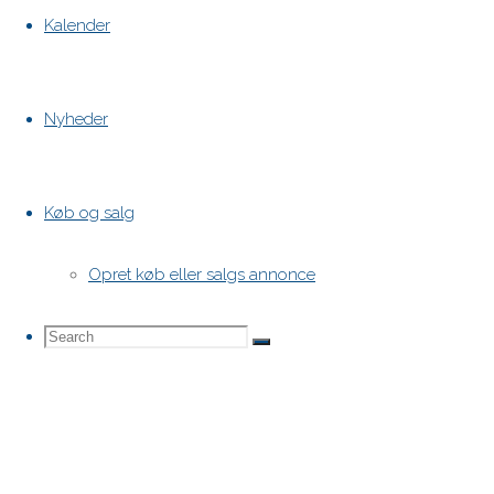
Kalender
Nyheder
Køb og salg
Opret køb eller salgs annonce
Search
Search
Search
for: