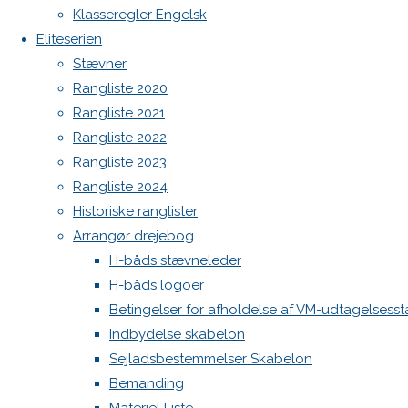
Klasseregler Engelsk
Botnia 1987 DEN 613
Previous
Eliteserien
image
Admin
Stævner
Log ind
Rangliste 2020
Indlægsfeed
Skriv
Rangliste 2021
Kommentarfeed
WordPress.org
Rangliste 2022
Rangliste 2023
Back
Danske H-bådssejlere
H-båd
et
Rangliste 2024
to
ligaen
Youtube
Historiske ranglister
Top
©Danske H-bådssejlere
svar
Arrangør drejebog
H-båds stævneleder
H-båds logoer
Betingelser for afholdelse af VM-udtagelsess
Din e-
Indbydelse skabelon
mailadresse
Sejladsbestemmelser Skabelon
vil ikke
Bemanding
blive