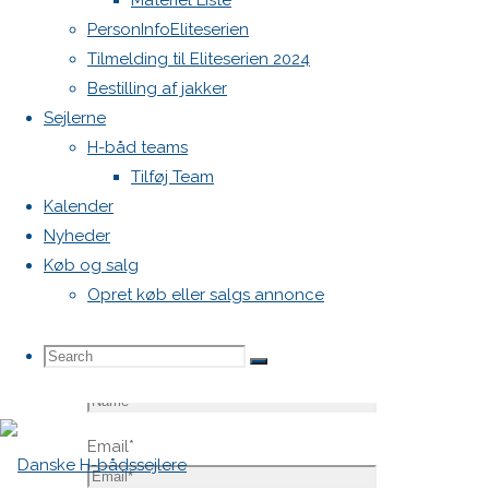
Materiel Liste
publiceret.
PersonInfoEliteserien
Krævede
Tilmelding til Eliteserien 2024
felter er
Bestilling af jakker
markeret
Sejlerne
med
*
H-båd teams
Tilføj Team
Comment
Kalender
Nyheder
Køb og salg
Opret køb eller salgs annonce
Search
Search
Search
Name
*
Email
*
for: