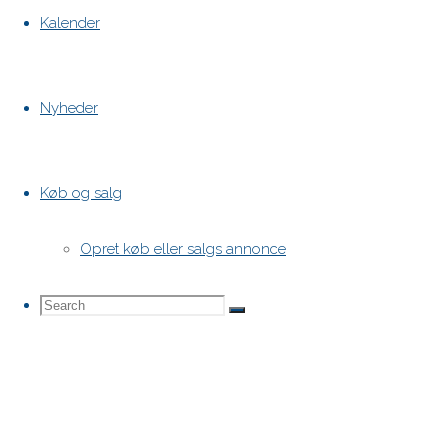
Kalender
Nyheder
Køb og salg
Opret køb eller salgs annonce
Search
Search
Search
for: