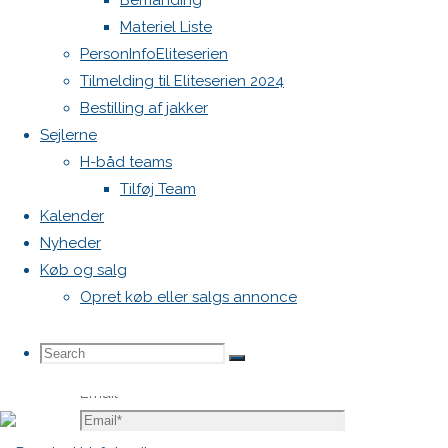
Bemanding
Krævede
Materiel Liste
felter er
PersonInfoEliteserien
markeret
Tilmelding til Eliteserien 2024
med
*
Bestilling af jakker
Sejlerne
Comment
H-båd teams
Tilføj Team
Kalender
Nyheder
Køb og salg
Opret køb eller salgs annonce
Name
*
Search
Search
Search
Email
*
for: