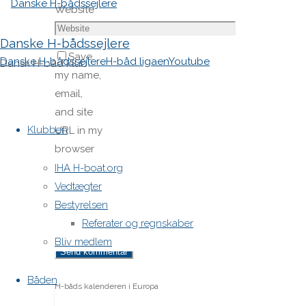
Website
Danske H-bådssejlere
Save
Danske H-bådssejlere
H-båd ligaen
Youtube
Dansk H-båd klub
my name,
email,
Skip
and site
to
Klubben
URL in my
content
browser
for next
IHA H-boat.org
time I
Vedtægter
post a
Bestyrelsen
comment.
Referater og regnskaber
Bliv medlem
Båden
H-båds kalenderen i Europa