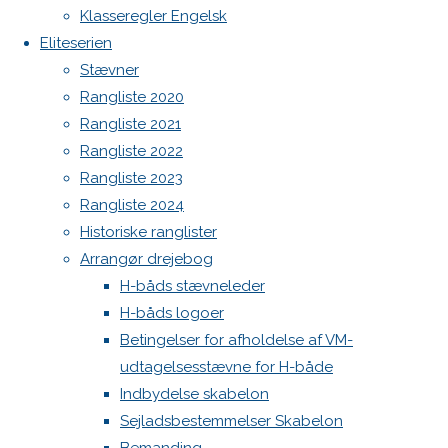
Botnia 1987 DEN 613
Next
Klasseregler Engelsk
image
Admin
Eliteserien
Log ind
Stævner
Indlægsfeed
Rangliste 2020
Skriv
Kommentarfeed
Rangliste 2021
WordPress.org
Rangliste 2022
Back
Danske H-bådssejlere
H-båd
et
Rangliste 2023
to
ligaen
Youtube
Rangliste 2024
Top
©Danske H-bådssejlere
Historiske ranglister
svar
Arrangør drejebog
H-båds stævneleder
H-båds logoer
Din e-
Betingelser for afholdelse af VM-
mailadresse
udtagelsesstævne for H-både
vil ikke
Indbydelse skabelon
blive
Sejladsbestemmelser Skabelon
publiceret.