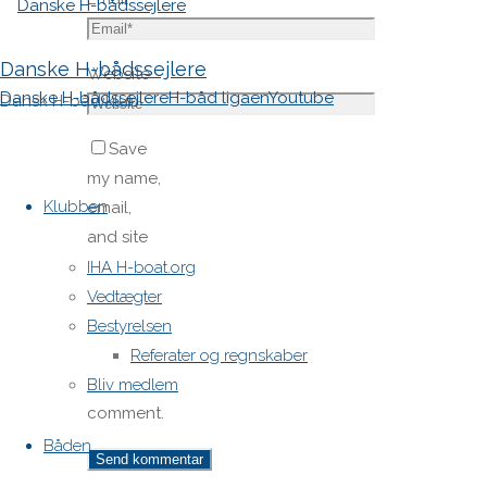
Danske H-bådssejlere
Website
Danske H-bådssejlere
H-båd ligaen
Youtube
Dansk H-båd klub
Save
Skip
my name,
to
Klubben
email,
content
and site
URL in my
IHA H-boat.org
browser
Vedtægter
for next
Bestyrelsen
time I
Referater og regnskaber
post a
Bliv medlem
comment.
Båden