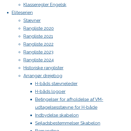
North MH-6 fok i fin kapsejlads-stand sælges
Previous
Klasseregler Engelsk
image
Admin
Eliteserien
Next
Log ind
Stævner
image
Indlægsfeed
Rangliste 2020
Kommentarfeed
Rangliste 2021
WordPress.org
Rangliste 2022
Skriv
Back
Danske H-bådssejlere
H-båd
Rangliste 2023
to
ligaen
Youtube
Rangliste 2024
Top
©Danske H-bådssejlere
et
Historiske ranglister
Arrangør drejebog
H-båds stævneleder
svar
H-båds logoer
Betingelser for afholdelse af VM-
udtagelsesstævne for H-både
Din e-
Indbydelse skabelon
mailadresse
Sejladsbestemmelser Skabelon
vil ikke