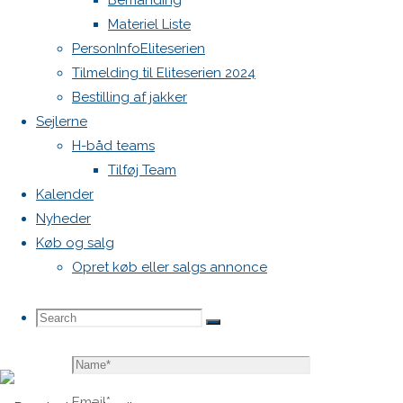
Bemanding
blive
Materiel Liste
publiceret.
PersonInfoEliteserien
Krævede
Tilmelding til Eliteserien 2024
felter er
Bestilling af jakker
markeret
Sejlerne
med
*
H-båd teams
Tilføj Team
Comment
Kalender
Nyheder
Køb og salg
Opret køb eller salgs annonce
Search
Search
Search
Name
*
for:
Email
*