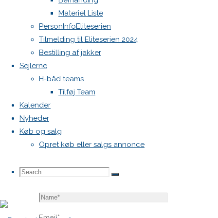
Bemanding
blive
Materiel Liste
publiceret.
PersonInfoEliteserien
Krævede
Tilmelding til Eliteserien 2024
felter er
Bestilling af jakker
markeret
Sejlerne
med
*
H-båd teams
Tilføj Team
Comment
Kalender
Nyheder
Køb og salg
Opret køb eller salgs annonce
Search
Search
Search
Name
*
for:
Email
*