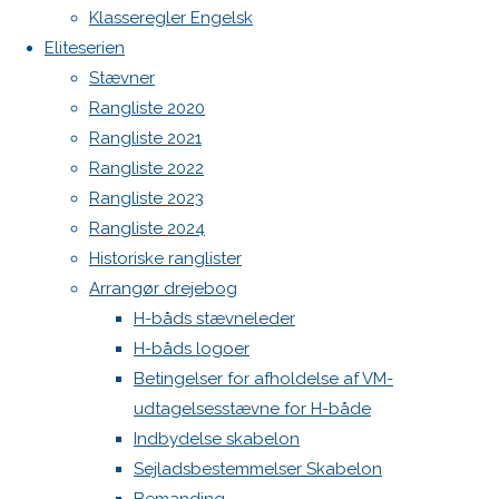
Botnia 1987 DEN 613
Previous
Klasseregler Engelsk
image
Admin
Eliteserien
Next
Log ind
Stævner
image
Indlægsfeed
Rangliste 2020
Kommentarfeed
Rangliste 2021
WordPress.org
Rangliste 2022
Skriv
Back
Danske H-bådssejlere
H-båd
Rangliste 2023
to
ligaen
Youtube
Rangliste 2024
Top
©Danske H-bådssejlere
et
Historiske ranglister
Arrangør drejebog
H-båds stævneleder
svar
H-båds logoer
Betingelser for afholdelse af VM-
udtagelsesstævne for H-både
Din e-
Indbydelse skabelon
mailadresse
Sejladsbestemmelser Skabelon
vil ikke