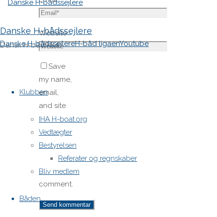
Danske H-bådssejlere
Website
Danske H-bådssejlere
H-båd ligaen
Youtube
Dansk H-båd klub
Save
Skip
my name,
to
Klubben
email,
content
and site
URL in my
IHA H-boat.org
browser
Vedtægter
for next
Bestyrelsen
time I
Referater og regnskaber
post a
Bliv medlem
comment.
Båden