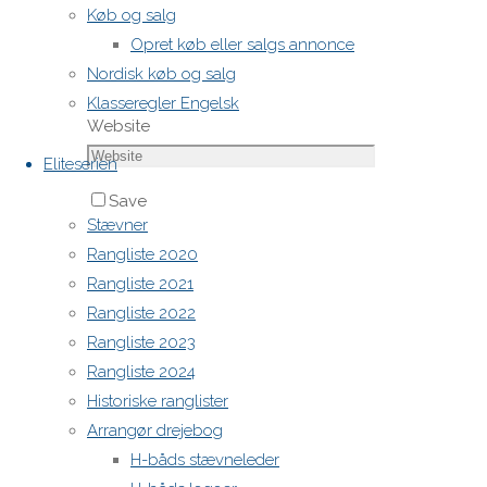
Køb og salg
Opret køb eller salgs annonce
Email
*
Nordisk køb og salg
Klasseregler Engelsk
Website
Eliteserien
Save
Stævner
my name,
Rangliste 2020
email,
Rangliste 2021
and site
Rangliste 2022
URL in my
Rangliste 2023
browser
Rangliste 2024
for next
Historiske ranglister
time I
Arrangør drejebog
post a
H-båds stævneleder
comment.