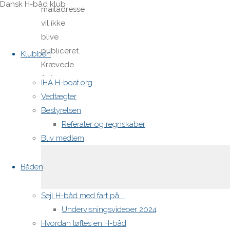
Dansk H-båd klub
mailadresse
vil ikke
blive
Skip
publiceret.
to
Klubben
Krævede
content
felter er
IHA H-boat.org
markeret
Vedtægter
med
*
Bestyrelsen
Referater og regnskaber
Comment
Bliv medlem
Båden
Sejl H-båd med fart på …
Undervisningsvideoer 2024
Name
*
Hvordan løftes en H-båd