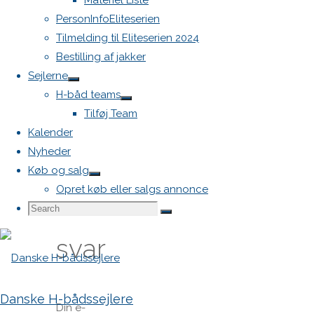
Materiel Liste
PersonInfoEliteserien
Tilmelding til Eliteserien 2024
Previous
Bestilling af jakker
image
Sejlerne
Next
H-båd teams
image
Tilføj Team
Kalender
Skriv
Nyheder
Køb og salg
Opret køb eller salgs annonce
et
Search
Search
Search
for:
svar
Danske H-bådssejlere
Din e-