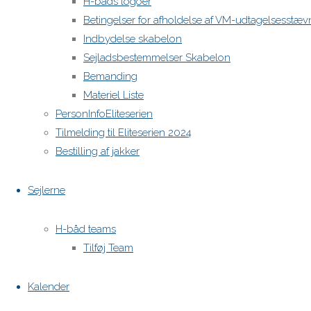
H-båds logoer
Betingelser for afholdelse af VM-udtagelsesstæv
Indbydelse skabelon
H-båds kalenderen i Europa
Sejladsbestemmelser Skabelon
https://h-boot.org/termine
Bemanding
Materiel Liste
PersonInfoEliteserien
Powered by
Anima
&
WordPress.
Tilmelding til Eliteserien 2024
Bestilling af jakker
Sejlerne
H-båd teams
Tilføj Team
Kalender