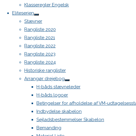
Botnia 1987 DEN 613
Klasseregler Engelsk
Admin
Eliteserien
Log ind
Stævner
Indlægsfeed
Rangliste 2020
Kommentarfeed
Rangliste 2021
WordPress.org
Rangliste 2022
Back
©Danske H-bådssejlere
Rangliste 2023
to
Rangliste 2024
Top
Historiske ranglister
Arrangør drejebog
H-båds stævneleder
H-båds logoer
Betingelser for afholdelse af VM-udtagelsess
Indbydelse skabelon
Sejladsbestemmelser Skabelon
Bemanding