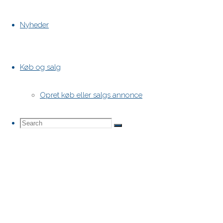
Nyheder
Køb og salg
Opret køb eller salgs annonce
Search
Search
Search
for: