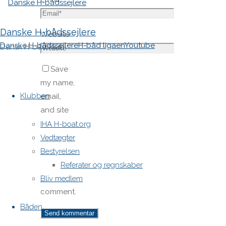
Danske H-bådssejlere
Website
Danske H-bådssejlere
H-båd ligaen
Youtube
Dansk H-båd klub
Save
Skip
my name,
to
Klubben
email,
content
and site
URL in my
IHA H-boat.org
browser
Vedtægter
for next
Bestyrelsen
time I
Referater og regnskaber
post a
Bliv medlem
comment.
Båden