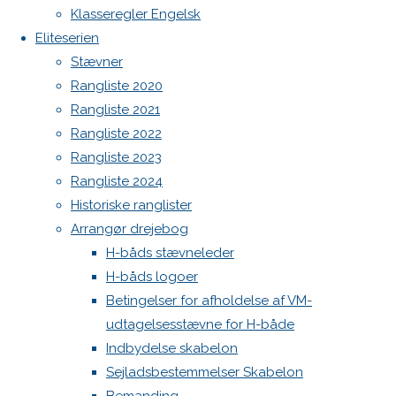
Previous
North MH-6 fok i fin kapsejlads-stand sælges
Klasseregler Engelsk
image
Eliteserien
Admin
Next
Stævner
Log ind
image
Rangliste 2020
Indlægsfeed
Kommentarfeed
Rangliste 2021
WordPress.org
Rangliste 2022
Skriv
Back
Danske H-bådssejlere
H-båd
Rangliste 2023
to
ligaen
Youtube
Rangliste 2024
et
Top
©Danske H-bådssejlere
Historiske ranglister
Arrangør drejebog
H-båds stævneleder
svar
H-båds logoer
Betingelser for afholdelse af VM-
udtagelsesstævne for H-både
Din e-
Indbydelse skabelon
mailadresse
Sejladsbestemmelser Skabelon
vil ikke