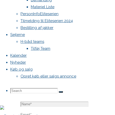
Bemanding
blive
Materiel Liste
publiceret.
PersonInfoEliteserien
Krævede
Tilmelding til Eliteserien 2024
felter er
Bestilling af jakker
markeret
Sejlerne
med
*
H-båd teams
Tilføj Team
Comment
Kalender
Nyheder
Køb og salg
Opret køb eller salgs annonce
Search
Search
Search
Name
*
for:
Email
*