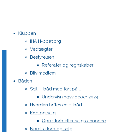
Klubben
Home
Aarhus Festugecup 2019
LIND0785
IHA H-boat.org
Vedtægter
LIND0785
Bestyrelsen
Referater og regnskaber
Bliv medlem
Båden
Full
1200 × 800
pixels
Aarhus Festugecup 2019
Sejl H-båd med fart på …
size
Undervisningsvideoer 2024
Previous image
Hvordan løftes en H-båd
Next image
Køb og salg
Opret køb eller salgs annonce
Skriv et svar
Nordisk køb og salg