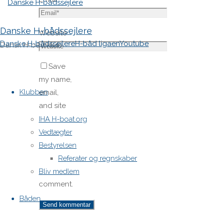
Danske H-bådssejlere
Website
Danske H-bådssejlere
H-båd ligaen
Youtube
Dansk H-båd klub
Save
Skip
my name,
to
Klubben
email,
content
and site
URL in my
IHA H-boat.org
browser
Vedtægter
for next
Bestyrelsen
time I
Referater og regnskaber
post a
Bliv medlem
comment.
Båden