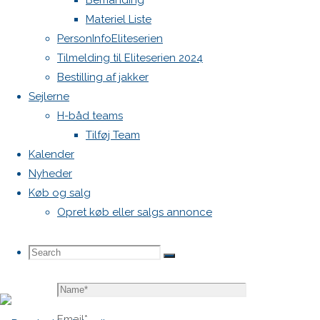
Bemanding
blive
Materiel Liste
publiceret.
PersonInfoEliteserien
Krævede
Tilmelding til Eliteserien 2024
felter er
Bestilling af jakker
markeret
Sejlerne
med
*
H-båd teams
Tilføj Team
Comment
Kalender
Nyheder
Køb og salg
Opret køb eller salgs annonce
Search
Search
Search
Name
*
for:
Email
*