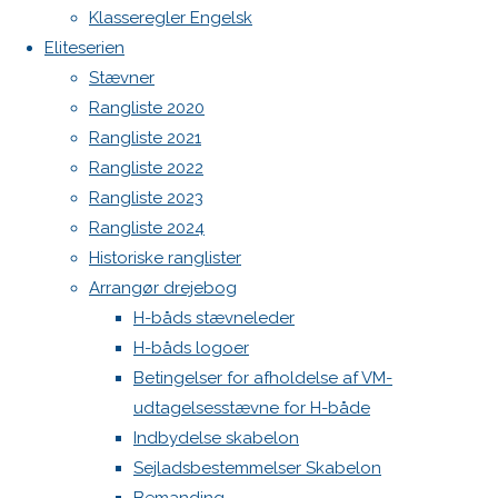
Botnia 1987 DEN 613
Previous
Klasseregler Engelsk
image
Admin
Eliteserien
Next
Log ind
Stævner
image
Indlægsfeed
Rangliste 2020
Kommentarfeed
Rangliste 2021
WordPress.org
Rangliste 2022
Skriv
Back
Danske H-bådssejlere
H-båd
Rangliste 2023
to
ligaen
Youtube
Rangliste 2024
Top
©Danske H-bådssejlere
et
Historiske ranglister
Arrangør drejebog
H-båds stævneleder
svar
H-båds logoer
Betingelser for afholdelse af VM-
udtagelsesstævne for H-både
Din e-
Indbydelse skabelon
mailadresse
Sejladsbestemmelser Skabelon
vil ikke