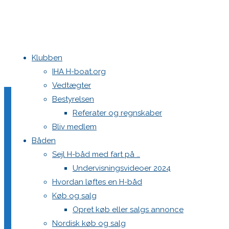
Klubben
Home
Aarhus Festugecup 2019
LIND0811
IHA H-boat.org
Vedtægter
LIND0811
Bestyrelsen
Referater og regnskaber
Bliv medlem
Båden
Full
1200 × 800
pixels
Aarhus Festugecup 2019
Sejl H-båd med fart på …
size
Undervisningsvideoer 2024
Previous image
Hvordan løftes en H-båd
Next image
Køb og salg
Opret køb eller salgs annonce
Skriv et svar
Nordisk køb og salg