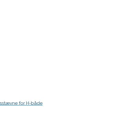
r markeret med
*
esstævne for H-både
 time I post a comment.