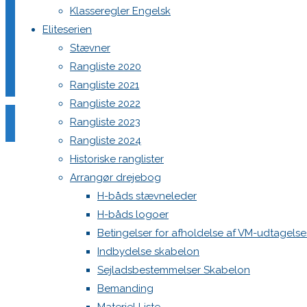
Klasseregler Engelsk
Eliteserien
Stævner
Din e-mailadresse vil ikke blive publiceret.
Krævede felter e
Rangliste 2020
Rangliste 2021
Rangliste 2022
Rangliste 2023
Rangliste 2024
Historiske ranglister
Comment
Arrangør drejebog
Name
*
H-båds stævneleder
H-båds logoer
Email
*
Betingelser for afholdelse af VM-udtagels
Website
Indbydelse skabelon
Sejladsbestemmelser Skabelon
Save my name, email, and site URL in my browser for next
Bemanding