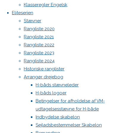
Botnia 1987 DEN 613
Previous
Klasseregler Engelsk
image
Admin
Eliteserien
Next
Log ind
Stævner
image
Indlægsfeed
Rangliste 2020
Kommentarfeed
Rangliste 2021
WordPress.org
Rangliste 2022
Skriv
Back
Danske H-bådssejlere
H-båd
Rangliste 2023
to
ligaen
Youtube
Rangliste 2024
Top
©Danske H-bådssejlere
et
Historiske ranglister
Arrangør drejebog
H-båds stævneleder
svar
H-båds logoer
Betingelser for afholdelse af VM-
udtagelsesstævne for H-både
Din e-
Indbydelse skabelon
mailadresse
Sejladsbestemmelser Skabelon
vil ikke