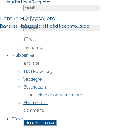
Danske H-bådssejlere
Website
Danske H-bådssejlere
H-båd ligaen
Youtube
Dansk H-båd klub
Save
Skip
my name,
to
Klubben
email,
content
and site
URL in my
IHA H-boat.org
browser
Vedtægter
for next
Bestyrelsen
time I
Referater og regnskaber
post a
Bliv medlem
comment.
Båden