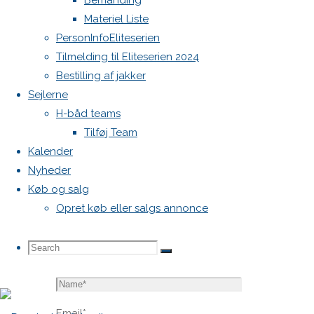
Bemanding
blive
Materiel Liste
publiceret.
PersonInfoEliteserien
Krævede
Tilmelding til Eliteserien 2024
felter er
Bestilling af jakker
markeret
Sejlerne
med
*
H-båd teams
Tilføj Team
Comment
Kalender
Nyheder
Køb og salg
Opret køb eller salgs annonce
Search
Search
Search
Name
*
for:
Email
*