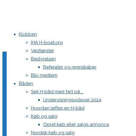
Klubben
Home
Haarup Mixer Cup
BN9I7404
IHA H-boat.org
Vedtægter
BN9I7404
Bestyrelsen
Referater og regnskaber
Bliv medlem
Båden
Full
2560 × 1707
pixels
Haarup Mixer Cup
Sejl H-båd med fart på …
size
Undervisningsvideoer 2024
Previous image
Hvordan løftes en H-båd
Next image
Køb og salg
Opret køb eller salgs annonce
Skriv et svar
Nordisk køb og salg