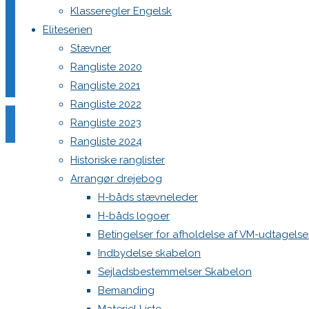
Klasseregler Engelsk
Eliteserien
Stævner
Din e-mailadresse vil ikke blive publiceret.
Krævede felter e
Rangliste 2020
Rangliste 2021
Rangliste 2022
Rangliste 2023
Rangliste 2024
Historiske ranglister
Comment
Arrangør drejebog
Name
*
H-båds stævneleder
H-båds logoer
Email
*
Betingelser for afholdelse af VM-udtagels
Website
Indbydelse skabelon
Sejladsbestemmelser Skabelon
Save my name, email, and site URL in my browser for next
Bemanding