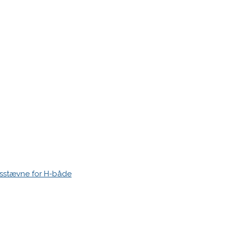
r markeret med
*
esstævne for H-både
 time I post a comment.