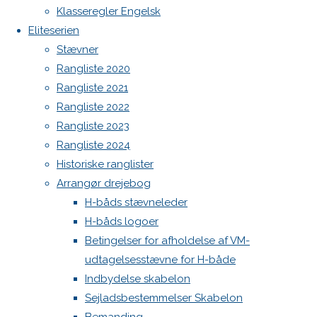
Botnia 1987 DEN 613
image
Klasseregler Engelsk
Next
Admin
Eliteserien
image
Log ind
Stævner
Indlægsfeed
Rangliste 2020
Kommentarfeed
Rangliste 2021
WordPress.org
Skriv
Rangliste 2022
Back
Danske H-bådssejlere
H-båd
Rangliste 2023
to
ligaen
Youtube
et
Rangliste 2024
Top
©Danske H-bådssejlere
Historiske ranglister
Arrangør drejebog
svar
H-båds stævneleder
H-båds logoer
Betingelser for afholdelse af VM-
Din e-
udtagelsesstævne for H-både
mailadresse
Indbydelse skabelon
vil ikke
Sejladsbestemmelser Skabelon
blive