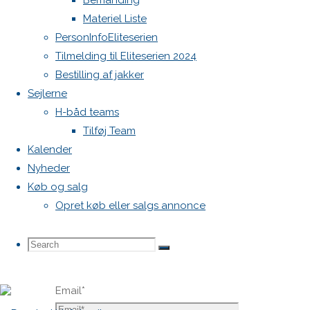
Bemanding
publiceret.
Materiel Liste
Krævede
PersonInfoEliteserien
felter er
Tilmelding til Eliteserien 2024
markeret
Bestilling af jakker
med
*
Sejlerne
H-båd teams
Comment
Tilføj Team
Kalender
Nyheder
Køb og salg
Opret køb eller salgs annonce
Name
*
Search
Search
Search
Email
*
for: