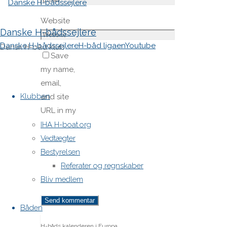
Website
Danske H-bådssejlere
Danske H-bådssejlere
H-båd ligaen
Youtube
Dansk H-båd klub
Save
my name,
Skip
email,
to
Klubben
and site
content
URL in my
browser
IHA H-boat.org
for next
Vedtægter
time I
Bestyrelsen
post a
Referater og regnskaber
comment.
Bliv medlem
Båden
H-båds kalenderen i Europa