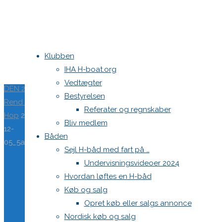
Klubben
IHA H-boat.org
Home
Teams
Kontakt
Vedtægter
DEN 295
Bestyrelsen
Danske H-bådssejlere
2017-
Rend og
Referater og regnskaber
Klubben: klubben@H-båd.dk
Hop
2017-
Bliv medlem
12-
Hjemmeside: web@H-båd.dk
12-
Båden
05_5a2715ed2bf96_19679091_10212634867488556_64802855
kontakt
Sejl H-båd med fart på …
Find os på
Undervisningsvideoer 2024
05_5a2715ed2bf96_1
Hvordan løftes en H-båd
Seneste på H-båd.dk
Køb og salg
Sejl, spilerstrømpe og rullefok-presenning til H-båd:
Opret køb eller salgs annonce
Høj Jensen fokke til salg
Full
2048 ×
Spilerstage/Spinlock jollevest xl
Nordisk køb og salg