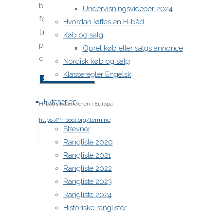
browser
Undervisningsvideoer 2024
for next
Hvordan løftes en H-båd
time I
Køb og salg
post a
Opret køb eller salgs annonce
comment.
Nordisk køb og salg
Klasseregler Engelsk
Eliteserien
H-båds kalenderen i Europa
https://h-boot.org/termine
Stævner
Rangliste 2020
Powered by
Anima
&
WordPress.
Rangliste 2021
Rangliste 2022
Rangliste 2023
Rangliste 2024
Historiske ranglister