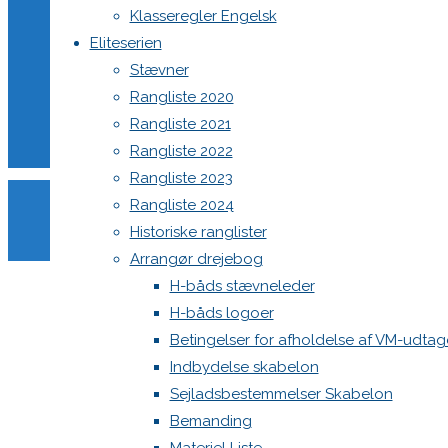
size
1365
North MH-6 fok i fin kapsejlads-stand sælges
Klasseregler Engelsk
Botnia 1987 DEN 613
pixels
Eliteserien
DEN 295
Admin
Stævner
Rend og
Log ind
Rangliste 2020
Hop
Indlægsfeed
Rangliste 2021
Kommentarfeed
Rangliste 2022
WordPress.org
Rangliste 2023
Back
Danske H-bådssejlere
H-båd
Rangliste 2024
to
ligaen
Youtube
Historiske ranglister
Top
©Danske H-bådssejlere
Previous
Arrangør drejebog
image
H-båds stævneleder
H-båds logoer
Betingelser for afholdelse af VM-udta
Skriv
Indbydelse skabelon
Sejladsbestemmelser Skabelon
et
Bemanding