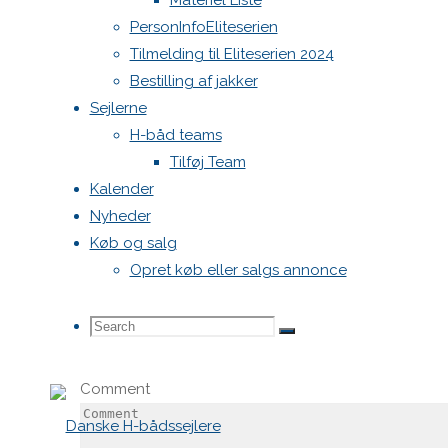
Materiel Liste
PersonInfoEliteserien
svar
Tilmelding til Eliteserien 2024
Bestilling af jakker
Sejlerne
Din e-
H-båd teams
mailadresse
Tilføj Team
vil ikke
Kalender
blive
Nyheder
publiceret.
Køb og salg
Krævede
Opret køb eller salgs annonce
felter er
markeret
Search
Search
Search
med
*
Comment
for: