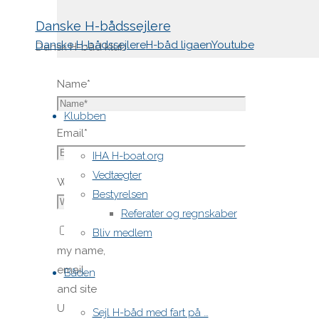
Danske H-bådssejlere
Danske H-bådssejlere
H-båd ligaen
Youtube
Dansk H-båd klub
Name
*
Skip
to
Klubben
content
Email
*
IHA H-boat.org
Vedtægter
Website
Bestyrelsen
Referater og regnskaber
Save
Bliv medlem
my name,
email,
Båden
and site
URL in my
Sejl H-båd med fart på …