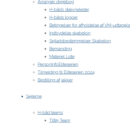
Arrangør drejebog
H-båds stævneleder
H-båds logoer
Betingelser for afholdelse af VM-udtage
Indbydelse skabelon
Sejladsbestemmelser Skabelon
Bemanding
Materiel Liste
PersonInfoEliteserien
Tilmelding til Eliteserien 2024
Bestilling af jakker
Sejlerne
H-båd teams
Tilføj Team