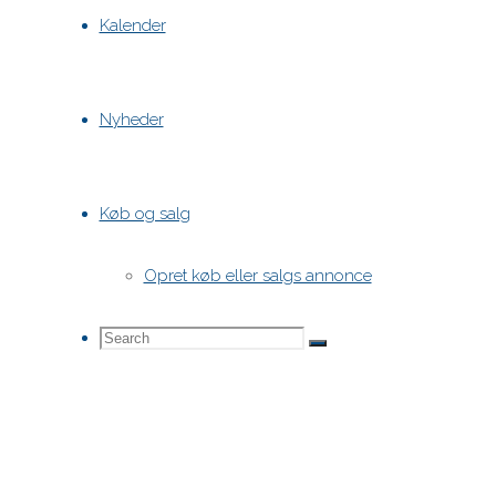
Kalender
Nyheder
Køb og salg
Opret køb eller salgs annonce
Search
Search
Search
for: