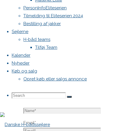
Materiel Liste
publiceret.
PersonInfoEliteserien
Krævede
Tilmelding til Eliteserien 2024
felter er
Bestilling af jakker
markeret
Sejlerne
med
*
H-båd teams
Tilføj Team
Comment
Kalender
Nyheder
Køb og salg
Opret køb eller salgs annonce
Search
Search
Search
Name
*
for:
Email
*