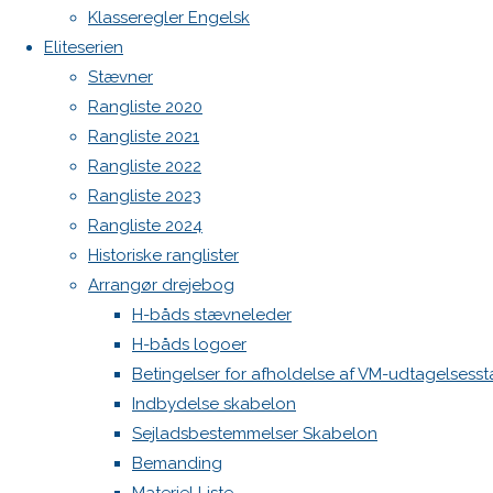
Botnia 1987 DEN 613
image
Klasseregler Engelsk
Next
Admin
Eliteserien
image
Log ind
Stævner
Indlægsfeed
Rangliste 2020
Kommentarfeed
Rangliste 2021
WordPress.org
Skriv
Rangliste 2022
Back
Danske H-bådssejlere
H-båd
Rangliste 2023
to
ligaen
Youtube
et
Rangliste 2024
Top
©Danske H-bådssejlere
Historiske ranglister
Arrangør drejebog
svar
H-båds stævneleder
H-båds logoer
Betingelser for afholdelse af VM-udtagelsess
Din e-
Indbydelse skabelon
mailadresse
Sejladsbestemmelser Skabelon
vil ikke
Bemanding
blive