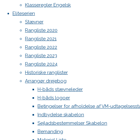
Botnia 1987 DEN 613
image
Klasseregler Engelsk
Next
Admin
Eliteserien
image
Log ind
Stævner
Indlægsfeed
Rangliste 2020
Kommentarfeed
Rangliste 2021
WordPress.org
Skriv
Rangliste 2022
Back
Danske H-bådssejlere
H-båd
Rangliste 2023
to
ligaen
Youtube
et
Rangliste 2024
Top
©Danske H-bådssejlere
Historiske ranglister
Arrangør drejebog
svar
H-båds stævneleder
H-båds logoer
Betingelser for afholdelse af VM-udtagelsess
Din e-
Indbydelse skabelon
mailadresse
Sejladsbestemmelser Skabelon
vil ikke
Bemanding
blive