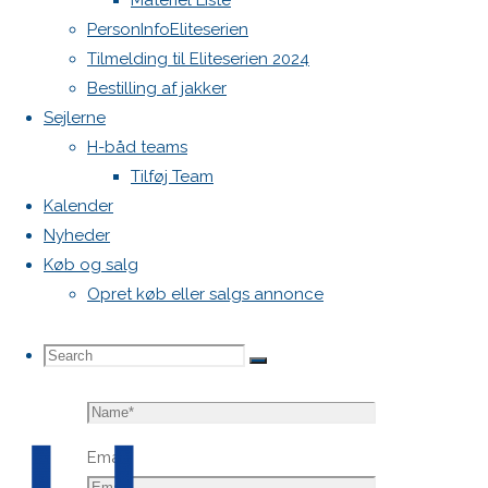
Materiel Liste
publiceret.
PersonInfoEliteserien
Krævede
Tilmelding til Eliteserien 2024
felter er
Bestilling af jakker
markeret
Sejlerne
med
*
H-båd teams
Tilføj Team
Comment
Kalender
Nyheder
Køb og salg
Opret køb eller salgs annonce
Search
Search
Search
Name
*
for:
Email
*