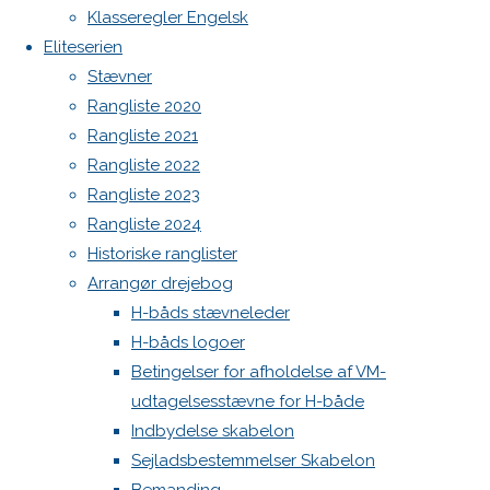
Botnia 1987 DEN 613
Klasseregler Engelsk
Bryghus
Admin
Eliteserien
Log ind
Stævner
Previous
Indlægsfeed
Rangliste 2020
image
Kommentarfeed
Rangliste 2021
Next
WordPress.org
Rangliste 2022
image
Back
Danske H-bådssejlere
H-båd
Rangliste 2023
to
ligaen
Youtube
Rangliste 2024
Top
©Danske H-bådssejlere
Skriv
Historiske ranglister
Arrangør drejebog
H-båds stævneleder
et
H-båds logoer
Betingelser for afholdelse af VM-
svar
udtagelsesstævne for H-både
Indbydelse skabelon
Sejladsbestemmelser Skabelon