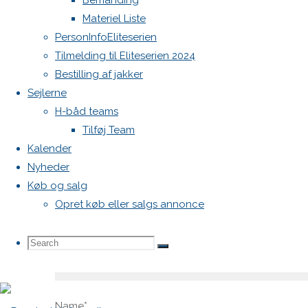
Bemanding
Din e-
Materiel Liste
mailadresse
PersonInfoEliteserien
vil ikke
Tilmelding til Eliteserien 2024
blive
Bestilling af jakker
publiceret.
Sejlerne
Krævede
H-båd teams
felter er
Tilføj Team
markeret
Kalender
med
*
Nyheder
Comment
Køb og salg
Opret køb eller salgs annonce
Search
Search
Search
for:
Name
*