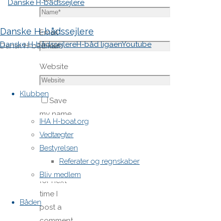
Danske H-bådssejlere
Email
*
Danske H-bådssejlere
H-båd ligaen
Youtube
Dansk H-båd klub
Website
Skip
to
Klubben
Save
content
my name,
IHA H-boat.org
email,
Vedtægter
and site
Bestyrelsen
URL in my
Referater og regnskaber
browser
Bliv medlem
for next
time I
Båden
post a
comment.