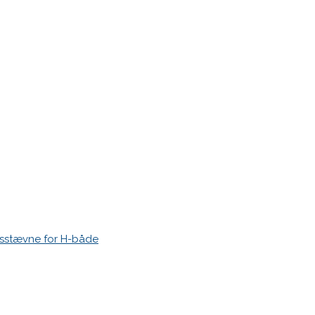
r markeret med
*
esstævne for H-både
 time I post a comment.