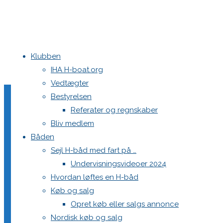
Klubben
Home
Nyheder
DEN 570 vandt i Struer
IMG_7861
IHA H-boat.org
Vedtægter
IMG_7861
Bestyrelsen
Referater og regnskaber
Bliv medlem
Båden
Full
5184 × 3456
pixels
DEN 570 vandt i Struer
Sejl H-båd med fart på …
size
Undervisningsvideoer 2024
Next image
Hvordan løftes en H-båd
Køb og salg
Skriv et svar
Opret køb eller salgs annonce
Nordisk køb og salg