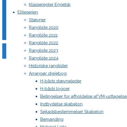
Klasseregler Engelsk
Eliteserien
Din e-mailadresse vil ikke blive publiceret.
Krævede felter e
Stævner
Rangliste 2020
Rangliste 2021
Rangliste 2022
Rangliste 2023
Rangliste 2024
Comment
Historiske ranglister
Name
*
Arrangør drejebog
H-båds stævneleder
Email
*
H-båds logoer
Website
Betingelser for afholdelse af VM-udtagels
Indbydelse skabelon
Save my name, email, and site URL in my browser for next
Sejladsbestemmelser Skabelon
Bemanding