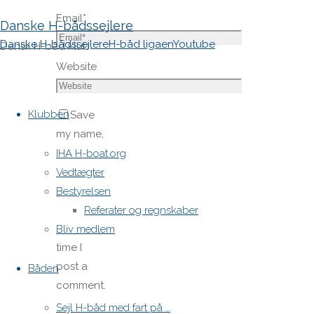
Email
*
Danske H-bådssejlere
Danske H-bådssejlere
H-båd ligaen
Youtube
Dansk H-båd klub
Website
Skip
to
Klubben
Save
content
my name,
email,
IHA H-boat.org
and site
Vedtægter
URL in my
Bestyrelsen
browser
Referater og regnskaber
for next
Bliv medlem
time I
post a
Båden
comment.
Sejl H-båd med fart på …