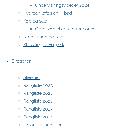
Undervisningsvideoer 2024
Hvordan løftes en H-båd
H-båds kalenderen i Europa
Køb og salg
https://h-boot.org/termine
Opret køb eller salgs annonce
Nordisk køb og salg
Powered by
Anima
&
WordPress.
Klasseregler Engelsk
Eliteserien
Stævner
Rangliste 2020
Rangliste 2021
Rangliste 2022
Rangliste 2023
Rangliste 2024
Historiske ranglister