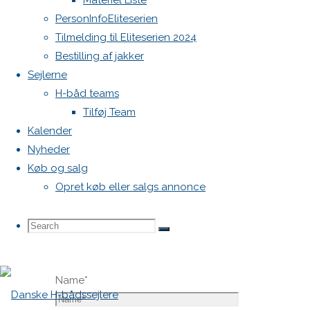
Materiel Liste
vil ikke
PersonInfoEliteserien
blive
Tilmelding til Eliteserien 2024
publiceret.
Bestilling af jakker
Krævede
Sejlerne
felter er
H-båd teams
markeret
Tilføj Team
med
*
Kalender
Nyheder
Comment
Køb og salg
Opret køb eller salgs annonce
Search
Search
Search
Name
*
for: