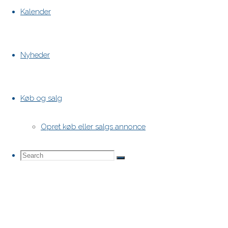
Kalender
Nyheder
Køb og salg
Opret køb eller salgs annonce
Search
Search
Search
for: