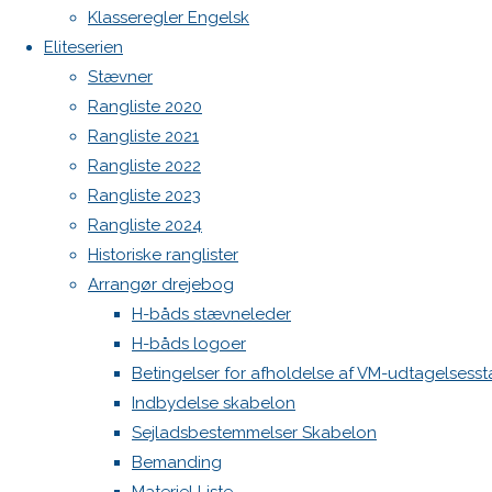
Botnia 1987 DEN 613
Klasseregler Engelsk
Previous
Admin
Eliteserien
image
Log ind
Stævner
Next
Indlægsfeed
Rangliste 2020
Kommentarfeed
image
Rangliste 2021
WordPress.org
Rangliste 2022
Back
Danske H-bådssejlere
H-båd
Rangliste 2023
Skriv
to
ligaen
Youtube
Rangliste 2024
Top
©Danske H-bådssejlere
Historiske ranglister
et
Arrangør drejebog
H-båds stævneleder
H-båds logoer
svar
Betingelser for afholdelse af VM-udtagelsess
Indbydelse skabelon
Sejladsbestemmelser Skabelon
Din e-
Bemanding
mailadresse