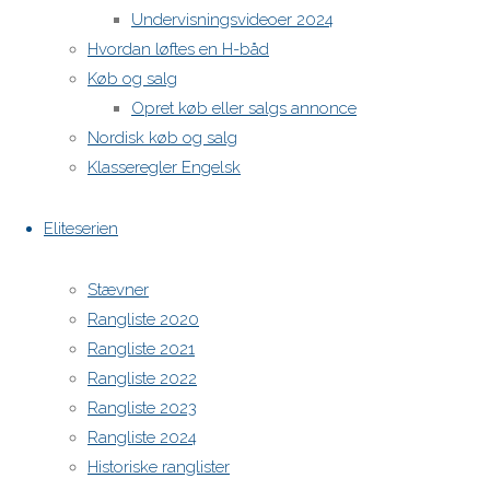
Undervisningsvideoer 2024
Hvordan løftes en H-båd
H-båds kalenderen i Europa
Køb og salg
https://h-boot.org/termine
Opret køb eller salgs annonce
Nordisk køb og salg
Powered by
Anima
&
WordPress.
Klasseregler Engelsk
Eliteserien
Stævner
Rangliste 2020
Rangliste 2021
Rangliste 2022
Rangliste 2023
Rangliste 2024
Historiske ranglister