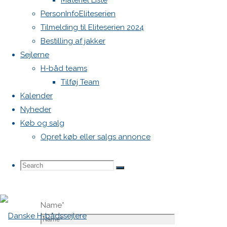
Materiel Liste
vil ikke
PersonInfoEliteserien
blive
Tilmelding til Eliteserien 2024
publiceret.
Bestilling af jakker
Krævede
Sejlerne
felter er
H-båd teams
markeret
Tilføj Team
med
*
Kalender
Nyheder
Comment
Køb og salg
Opret køb eller salgs annonce
Search
Search
Search
Name
*
for: