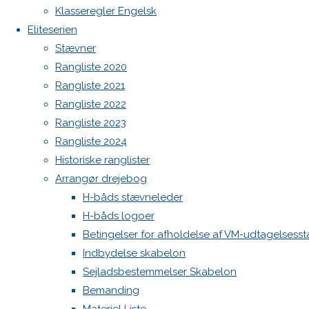
Botnia 1987 DEN 613
Klasseregler Engelsk
Previous
Admin
Eliteserien
image
Log ind
Stævner
Next
Indlægsfeed
Rangliste 2020
Kommentarfeed
image
Rangliste 2021
WordPress.org
Rangliste 2022
Back
Danske H-bådssejlere
H-båd
Rangliste 2023
Skriv
to
ligaen
Youtube
Rangliste 2024
Top
©Danske H-bådssejlere
Historiske ranglister
et
Arrangør drejebog
H-båds stævneleder
H-båds logoer
svar
Betingelser for afholdelse af VM-udtagelsess
Indbydelse skabelon
Sejladsbestemmelser Skabelon
Din e-
Bemanding
mailadresse