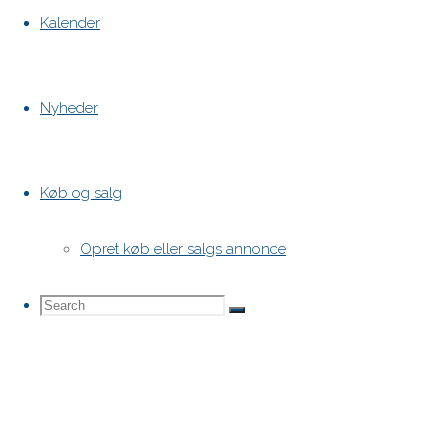
Kalender
Nyheder
Køb og salg
Opret køb eller salgs annonce
Search
Search
Search
for: