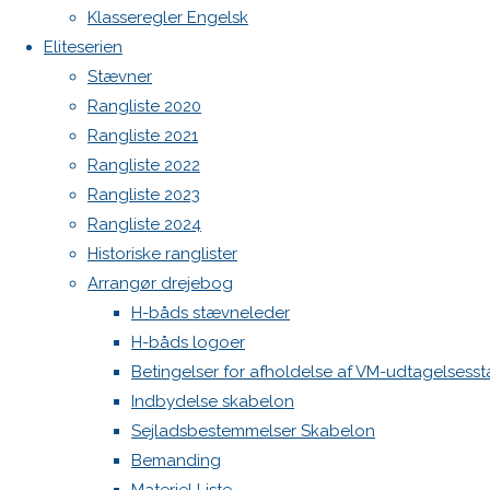
Botnia 1987 DEN 613
Klasseregler Engelsk
Previous
Admin
Eliteserien
image
Log ind
Stævner
Next
Indlægsfeed
Rangliste 2020
Kommentarfeed
image
Rangliste 2021
WordPress.org
Rangliste 2022
Back
Danske H-bådssejlere
H-båd
Rangliste 2023
Skriv
to
ligaen
Youtube
Rangliste 2024
Top
©Danske H-bådssejlere
Historiske ranglister
et
Arrangør drejebog
H-båds stævneleder
H-båds logoer
svar
Betingelser for afholdelse af VM-udtagelsess
Indbydelse skabelon
Sejladsbestemmelser Skabelon
Din e-
Bemanding
mailadresse