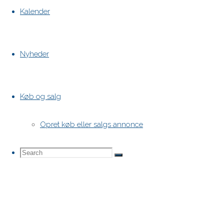
Kalender
Nyheder
Køb og salg
Opret køb eller salgs annonce
Search
Search
Search
for: