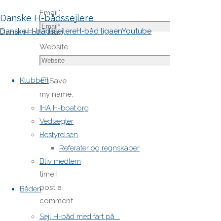
Email
*
Danske H-bådssejlere
Danske H-bådssejlere
H-båd ligaen
Youtube
Dansk H-båd klub
Website
Skip
to
Klubben
Save
content
my name,
email,
IHA H-boat.org
and site
Vedtægter
URL in my
Bestyrelsen
browser
Referater og regnskaber
for next
Bliv medlem
time I
post a
Båden
comment.
Sejl H-båd med fart på …