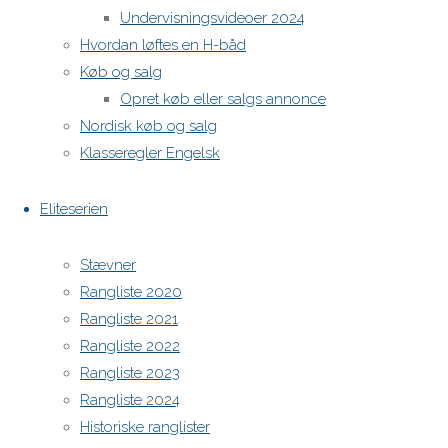
Undervisningsvideoer 2024
Hvordan løftes en H-båd
H-båds kalenderen i Europa
Køb og salg
https://h-boot.org/termine
Opret køb eller salgs annonce
Nordisk køb og salg
Powered by
Anima
&
WordPress.
Klasseregler Engelsk
Eliteserien
Stævner
Rangliste 2020
Rangliste 2021
Rangliste 2022
Rangliste 2023
Rangliste 2024
Historiske ranglister