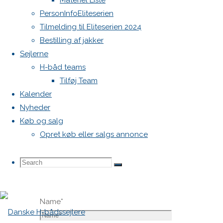
Materiel Liste
vil ikke
PersonInfoEliteserien
blive
Tilmelding til Eliteserien 2024
publiceret.
Bestilling af jakker
Krævede
Sejlerne
felter er
H-båd teams
markeret
Tilføj Team
med
*
Kalender
Nyheder
Comment
Køb og salg
Opret køb eller salgs annonce
Search
Search
Search
Name
*
for: