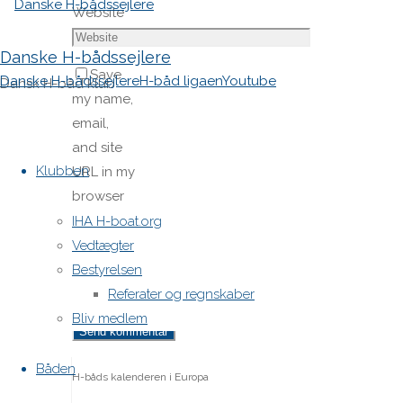
Website
Danske H-bådssejlere
Save
Danske H-bådssejlere
H-båd ligaen
Youtube
Dansk H-båd klub
my name,
email,
Skip
and site
to
Klubben
URL in my
content
browser
for next
IHA H-boat.org
time I
Vedtægter
post a
Bestyrelsen
comment.
Referater og regnskaber
Bliv medlem
Båden
H-båds kalenderen i Europa