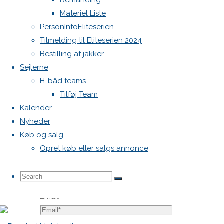
Bemanding
Krævede
Materiel Liste
felter er
PersonInfoEliteserien
markeret
Tilmelding til Eliteserien 2024
med
*
Bestilling af jakker
Sejlerne
Comment
H-båd teams
Tilføj Team
Kalender
Nyheder
Køb og salg
Opret køb eller salgs annonce
Name
*
Search
Search
Search
Email
*
for: