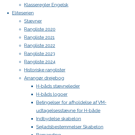
Botnia 1987 DEN 613
Next
Klasseregler Engelsk
image
Admin
Eliteserien
Log ind
Stævner
Indlægsfeed
Rangliste 2020
Skriv
Kommentarfeed
Rangliste 2021
WordPress.org
Rangliste 2022
Back
Danske H-bådssejlere
H-båd
et
Rangliste 2023
to
ligaen
Youtube
Rangliste 2024
Top
©Danske H-bådssejlere
Historiske ranglister
svar
Arrangør drejebog
H-båds stævneleder
H-båds logoer
Din e-
Betingelser for afholdelse af VM-
mailadresse
udtagelsesstævne for H-både
vil ikke
Indbydelse skabelon
blive
Sejladsbestemmelser Skabelon
publiceret.