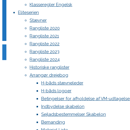
Klasseregler Engelsk
Eliteserien
Stævner
Din e-mailadresse vil ikke blive publiceret.
Krævede felter e
Rangliste 2020
Rangliste 2021
Rangliste 2022
Rangliste 2023
Rangliste 2024
Historiske ranglister
Comment
Arrangør drejebog
Name
*
H-båds stævneleder
H-båds logoer
Email
*
Betingelser for afholdelse af VM-udtagels
Website
Indbydelse skabelon
Sejladsbestemmelser Skabelon
Save my name, email, and site URL in my browser for next
Bemanding