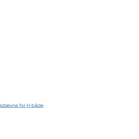
r markeret med
*
esstævne for H-både
 time I post a comment.