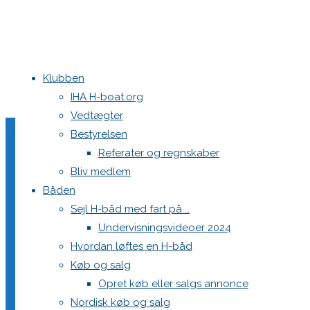
Klubben
Home
Teams
DEN 613 Jelling Musikfestival
DSC_0585
IHA H-boat.org
Vedtægter
DSC_0585
Bestyrelsen
Referater og regnskaber
Bliv medlem
Båden
Full
2048 × 1365
pixels
DEN 613 Jelling Musikfestival
Sejl H-båd med fart på …
size
Undervisningsvideoer 2024
Previous image
Hvordan løftes en H-båd
Next image
Køb og salg
Opret køb eller salgs annonce
Skriv et svar
Nordisk køb og salg