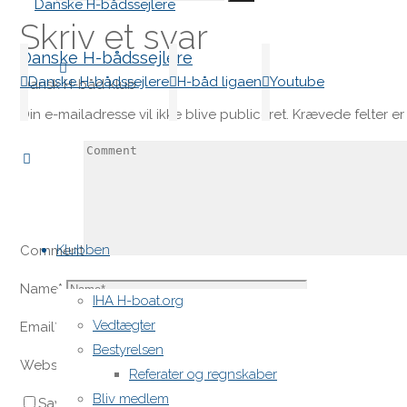
Skriv et svar
Danske H-bådssejlere
for:
Danske H-bådssejlere
H-båd ligaen
Youtube
Dansk H-båd klub
Din e-mailadresse vil ikke blive publiceret.
Krævede felter e
Skip
to
Klubben
Comment
content
Name
*
IHA H-boat.org
Vedtægter
Email
*
Bestyrelsen
Website
Referater og regnskaber
Bliv medlem
Save my name, email, and site URL in my browser for next