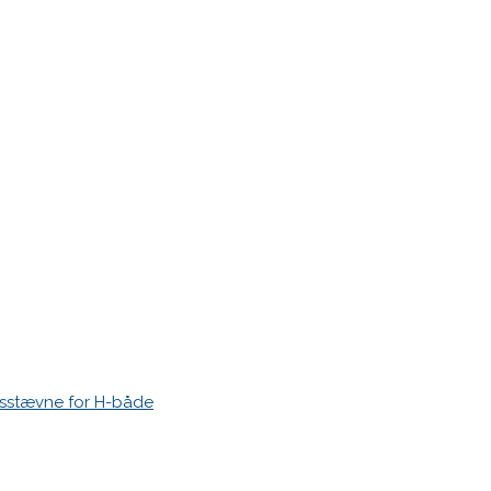
hører vi gerne fra dig. Kontakt venligst formand
Gitte Busch
elle
ne uheldige og sene udfordring.
esstævne for H-både