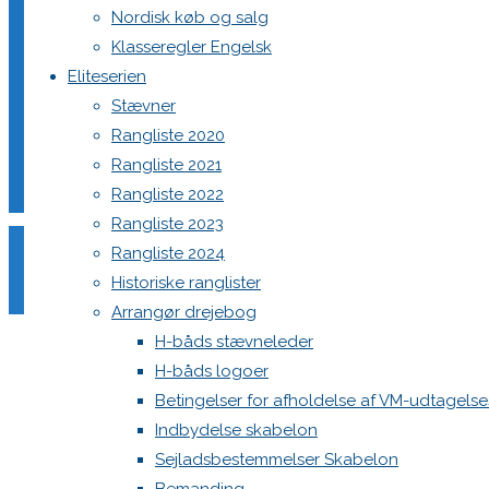
Nordisk køb og salg
værtsklub, så vi fortsat kan gennemføre DM 2026.
Klasseregler Engelsk
Har du eller dit netværk konkrete muligheder for at hjælpe, 
Eliteserien
sekretær
Jakob Bendixen
.
Stævner
Rangliste 2020
Sammen finder vi en løsning – mange hjerner kan løfte den
Rangliste 2021
Rangliste 2022
3 Comments
Rangliste 2023
Rangliste 2024
Historiske ranglister
Skive Sejlklub er altid klar, hvilken dato tales derom
Arrangør drejebog
Niels Sohn
H-båds stævneleder
21. marts 2026 at 17:58
5 måneder ago
H-båds logoer
Reply
Betingelser for afholdelse af VM-udtagels
Indbydelse skabelon
Hej Niels.
Sejladsbestemmelser Skabelon
Tak for din besked.