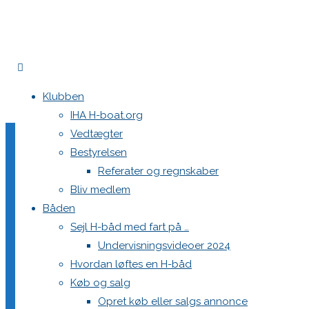
Home
Nyheder
DM 2026 bliver flyttet!
Klubben
Bompressenning søges
IHA H-boat.org
Vedtægter
Bestyrelsen
DM 2026 bliver flyttet!
Referater og regnskaber
Bliv medlem
Båden
Sejl H-båd med fart på …
21. marts 2026
21. marts 2026
Nyheder
Undervisningsvideoer 2024
Køge Sejlklub havde oprindeligt påtaget sig værtskabet fo
Hvordan løftes en H-båd
interne udfordringer – må melde fra. Det er en svær situatio
Køb og salg
Opret køb eller salgs annonce
Bestyrelsen i DHBS arbejder intensivt på at finde en løsni