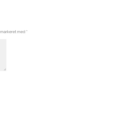
r markeret med
*
 time I post a comment.