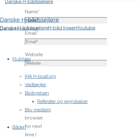
Name
*
Danske H-bådssejlere
Danske H-bådssejlere
H-båd ligaen
Youtube
Dansk H-båd klub
Email
*
Skip
Website
to
Klubben
content
Save
IHA H-boat.org
my name,
Vedtægter
email,
Bestyrelsen
and site
Referater og regnskaber
URL in my
Bliv medlem
browser
for next
Båden
time I