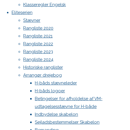
Botnia 1987 DEN 613
og
Klasseregler Engelsk
Ranglisten
Admin
Eliteserien
2024
Log ind
Stævner
Indlægsfeed
Rangliste 2020
Kommentarfeed
Previous
Rangliste 2021
WordPress.org
image
Rangliste 2022
Back
Danske H-bådssejlere
H-båd
Next
Rangliste 2023
to
ligaen
Youtube
image
Rangliste 2024
Top
©Danske H-bådssejlere
Historiske ranglister
Arrangør drejebog
Skriv
H-båds stævneleder
H-båds logoer
et
Betingelser for afholdelse af VM-
udtagelsesstævne for H-både
Indbydelse skabelon
svar
Sejladsbestemmelser Skabelon