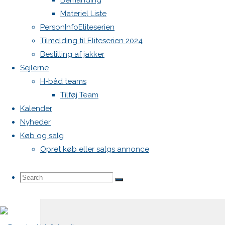
Bemanding
Materiel Liste
Din e-
PersonInfoEliteserien
mailadresse
Tilmelding til Eliteserien 2024
vil ikke
Bestilling af jakker
blive
Sejlerne
publiceret.
H-båd teams
Krævede
Tilføj Team
felter er
Kalender
markeret
Nyheder
med
*
Køb og salg
Opret køb eller salgs annonce
Comment
Search
Search
Search
for: