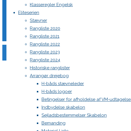
Klasseregler Engelsk
Eliteserien
Stævner
Din e-mailadresse vil ikke blive publiceret.
Krævede felter e
Rangliste 2020
Rangliste 2021
Rangliste 2022
Rangliste 2023
Rangliste 2024
Historiske ranglister
Comment
Arrangør drejebog
Name
*
H-båds stævneleder
H-båds logoer
Email
*
Betingelser for afholdelse af VM-udtagels
Website
Indbydelse skabelon
Sejladsbestemmelser Skabelon
Save my name, email, and site URL in my browser for next
Bemanding