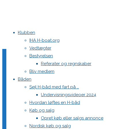
Klubben
Home
Nyheder
En spændende afslutning på Eliteserien og Rangli
IHA H-boat.org
Vedtægter
-138A1140
Bestyrelsen
Referater og regnskaber
Bliv medlem
Båden
Full
2048 × 1365
pixels
En spændende afslutning på Eliteserien og
Sejl H-båd med fart på …
size
Undervisningsvideoer 2024
Previous image
Hvordan løftes en H-båd
Next image
Køb og salg
Opret køb eller salgs annonce
Skriv et svar
Nordisk køb og salg