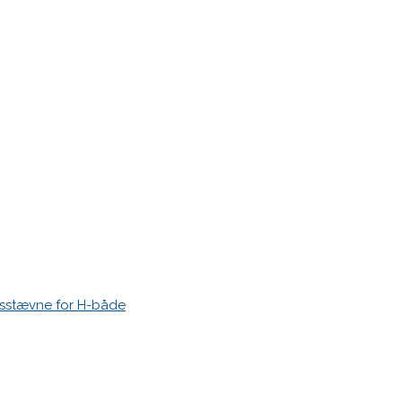
r markeret med
*
esstævne for H-både
 time I post a comment.