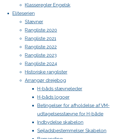
Botnia 1987 DEN 613
image
Klasseregler Engelsk
Admin
Eliteserien
Log ind
Stævner
Skriv
Indlægsfeed
Rangliste 2020
Kommentarfeed
Rangliste 2021
WordPress.org
et
Rangliste 2022
Back
Danske H-bådssejlere
H-båd
Rangliste 2023
to
ligaen
Youtube
Rangliste 2024
svar
Top
©Danske H-bådssejlere
Historiske ranglister
Arrangør drejebog
H-båds stævneleder
Din e-
H-båds logoer
mailadresse
Betingelser for afholdelse af VM-
vil ikke
udtagelsesstævne for H-både
blive
Indbydelse skabelon
publiceret.
Sejladsbestemmelser Skabelon
Krævede