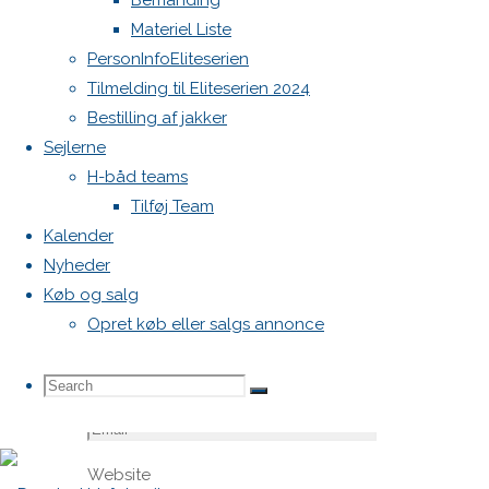
Bemanding
felter er
Materiel Liste
markeret
PersonInfoEliteserien
med
*
Tilmelding til Eliteserien 2024
Bestilling af jakker
Comment
Sejlerne
H-båd teams
Tilføj Team
Kalender
Nyheder
Køb og salg
Opret køb eller salgs annonce
Name
*
Search
Search
Search
Email
*
Website
for: