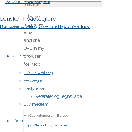
Save
Danske H-bådssejlere
my name,
Danske H-bådssejlere
H-båd ligaen
Youtube
Dansk H-båd klub
email,
and site
Skip
URL in my
to
Klubben
browser
content
for next
time I
IHA H-boat.org
post a
Vedtægter
comment.
Bestyrelsen
Referater og regnskaber
Bliv medlem
H-båds kalenderen i Europa
Båden
https://h-boot.org/termine