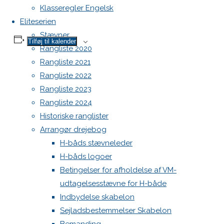
Klasseregler Engelsk
Eliteserien
Stævner
Tilføj til kalender
Rangliste 2020
Rangliste 2021
Rangliste 2022
DETALJER
Rangliste 2023
Start:
Rangliste 2024
8. september 2018
Historiske ranglister
Slut:
Arrangør drejebog
9. september 2018
H-båds stævneleder
Begivenhed Kategori:
H-båds logoer
Kalender
Hjemmeside:
Betingelser for afholdelse af VM-
https://www.manage2sail.com/da-DK/event/AFC18#!/classes
udtagelsesstævne for H-både
Indbydelse skabelon
STED
Sejladsbestemmelser Skabelon
aarhus sejlklub