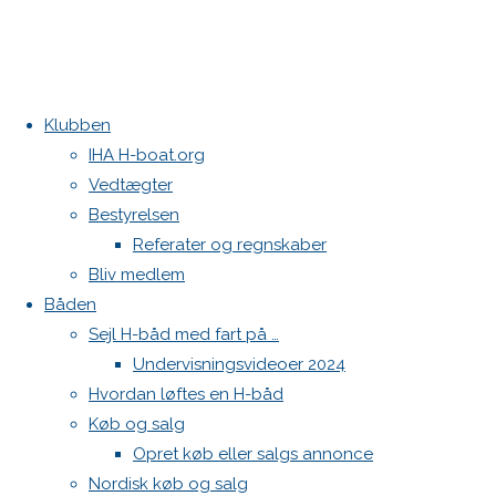
Klubben
Home
Begivenhed
IHA H-boat.org
H-Båd
« Alle Begivenheder
Vedtægter
ligastævne
Bestyrelsen
Aarhus
Denne begivenhed er allerede afholdt.
Referater og regnskaber
Festugecup
Bliv medlem
H-Båd ligastævne Aarhus
Båden
Sejl H-båd med fart på …
Festugecup
Undervisningsvideoer 2024
Hvordan løftes en H-båd
8. september 2018
-
9. september 2018
Køb og salg
«
VM H-Boat Worlds 2018
Opret køb eller salgs annonce
H-Båd ligasstævne Brejning
»
Nordisk køb og salg