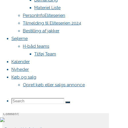
Bemanding
kystpromenaden 7
Materiel Liste
aarhus
,
Denmark
+ Google Maps
PersonInfoEliteserien
ARRANGØR
Tilmelding til Eliteserien 2024
Bestilling af jakker
aarhus ssejlklub
Sejlerne
Se Arrangør hjemmeside
H-båd teams
Tilføj Team
Skriv et svar
Kalender
Nyheder
Køb og salg
Opret køb eller salgs annonce
Din e-mailadresse vil ikke blive publiceret.
Krævede felter er
markeret med
*
Search
Search
Search
Comment
for: