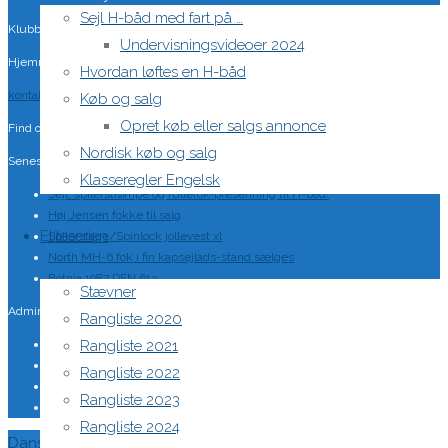
Sejl H-båd med fart på …
Klubben: klubben@H-båd.dk
Undervisningsvideoer 2024
Hjemmeside: web@H-båd.dk
Hvordan løftes en H-båd
kontakt
Køb og salg
Opret køb eller salgs annonce
Find os på
Nordisk køb og salg
Seneste på H-båd.dk
Klasseregler Engelsk
Sejl, spilerstrømpe og rullefok-presenning til H-båd:
Høj Jensen fokke til salg
Eliteserien
Spilerstage/Spinlock jollevest xl
North MH-6 fok i fin kapsejlads-stand sælges
Botnia 1987 DEN 613
Stævner
Admin
Rangliste 2020
Log ind
Rangliste 2021
Indlægsfeed
Rangliste 2022
Kommentarfeed
Rangliste 2023
WordPress.org
Rangliste 2024
Back
Danske H-bådssejlere
H-båd ligaen
Youtube