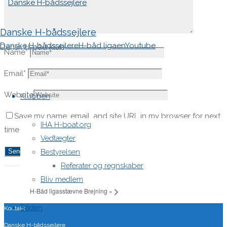
Danske H-bådssejlere
Danske H-bådssejlere
H-båd ligaen
Youtube
Dansk H-båd klub
Name
*
Email
*
Skip
to
Website
Klubben
content
Save my name, email, and site URL in my browser for next
IHA H-boat.org
time I post a comment.
Vedtægter
Bestyrelsen
Referater og regnskaber
«
VM H-Boat Worlds 2018
Bliv medlem
H-Båd ligasstævne Brejning
»
Båden
Kontakt
Danske H-bådssejlere