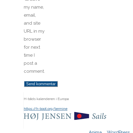
my name,
email,
and site
URL in my
browser
for next
time I
post a
comment.
H-båds kalenderen i Europa
https://h-boot.org/termine
Powered by
Anima
&
WordPress.