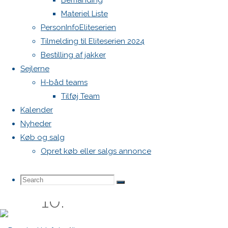
Bemanding
Materiel Liste
dag
PersonInfoEliteserien
Tilmelding til Eliteserien 2024
Bestilling af jakker
i
Sejlerne
H-båd teams
fællesskabets
Tilføj Team
Kalender
Nyheder
tegn
Køb og salg
Opret køb eller salgs annonce
d.
Search
Search
Search
10.
for: