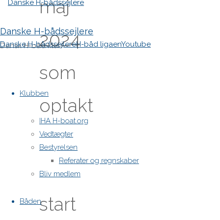
maj
Danske H-bådssejlere
2024
Danske H-bådssejlere
H-båd ligaen
Youtube
Dansk H-båd klub
som
Skip
to
Klubben
optakt
content
IHA H-boat.org
til
Vedtægter
Bestyrelsen
Referater og regnskaber
Eliteseriens
Bliv medlem
start
Båden