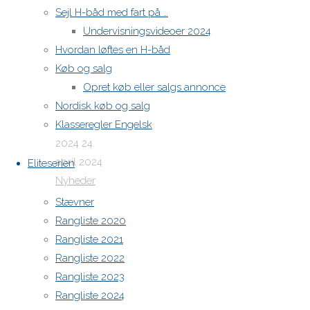
Sejl H-båd med fart på …
i
Undervisningsvideoer 2024
Hvordan løftes en H-båd
Frem.
Køb og salg
Opret køb eller salgs annonce
Nordisk køb og salg
Klasseregler Engelsk
24. april
2024
24.
april 2024
Eliteserien
Nyheder
H-baads-
Stævner
faellesskab-
Rangliste 2020
fredag-
Rangliste 2021
d.-10.-
Rangliste 2022
maj-2024
Rangliste 2023
Rangliste 2024