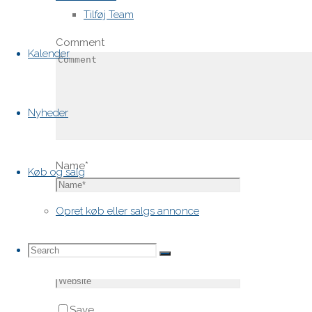
med
*
Tilføj Team
Comment
Kalender
Nyheder
Name
*
Køb og salg
Opret køb eller salgs annonce
Email
*
Search
Search
Search
Website
for:
Save