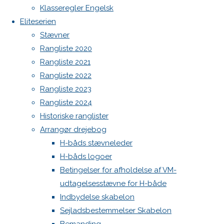
Eliteseriens
Klasseregler Engelsk
Sejl, spilerstrømpe og rullefok-presenning til H-båd:
start i
Eliteserien
Høj Jensen fokke til salg
Frem.
Spilerstage/Spinlock jollevest xl
Stævner
North MH-6 fok i fin kapsejlads-stand sælges
H-
Rangliste 2020
Botnia 1987 DEN 613
Rangliste 2021
Admin
Rangliste 2022
bådsklassen
Log ind
Rangliste 2023
Indlægsfeed
Rangliste 2024
Kommentarfeed
samles
Historiske ranglister
WordPress.org
Arrangør drejebog
Back
Danske H-bådssejlere
H-båd
H-båds stævneleder
til
to
ligaen
Youtube
H-båds logoer
Top
©Danske H-bådssejlere
Betingelser for afholdelse af VM-
en
udtagelsesstævne for H-både
Indbydelse skabelon
Sejladsbestemmelser Skabelon
skøn