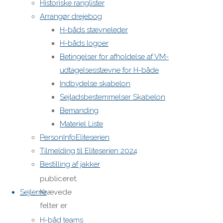
Historiske ranglister
Skriv
Arrangør drejebog
H-båds stævneleder
et
H-båds logoer
Betingelser for afholdelse af VM-
udtagelsesstævne for H-både
svar
Indbydelse skabelon
Sejladsbestemmelser Skabelon
Bemanding
Materiel Liste
Din e-
PersonInfoEliteserien
mailadresse
Tilmelding til Eliteserien 2024
vil ikke
Bestilling af jakker
blive
publiceret.
Sejlerne
Krævede
felter er
markeret
H-båd teams