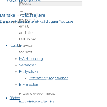
Save
Danske H-bådssejlere
my name,
Danske H-bådssejlere
H-båd ligaen
Youtube
Dansk H-båd klub
email,
and site
Skip
URL in my
to
Klubben
browser
content
for next
time I
IHA H-boat.org
post a
Vedtægter
comment.
Bestyrelsen
Referater og regnskaber
Bliv medlem
H-båds kalenderen i Europa
Båden
https://h-boot.org/termine