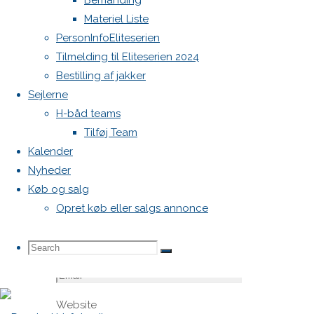
Bemanding
felter er
Materiel Liste
markeret
PersonInfoEliteserien
med
*
Tilmelding til Eliteserien 2024
Bestilling af jakker
Comment
Sejlerne
H-båd teams
Tilføj Team
Kalender
Nyheder
Køb og salg
Opret køb eller salgs annonce
Name
*
Search
Search
Search
Email
*
Website
for: