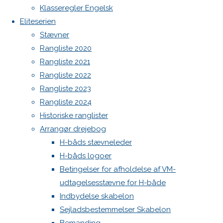
image
Botnia 1987 DEN 613
Klasseregler Engelsk
Eliteserien
Admin
Stævner
Skriv
Log ind
Rangliste 2020
Indlægsfeed
Kommentarfeed
Rangliste 2021
WordPress.org
et
Rangliste 2022
Back
Danske H-bådssejlere
H-båd
Rangliste 2023
to
ligaen
Youtube
Rangliste 2024
svar
Top
©Danske H-bådssejlere
Historiske ranglister
Arrangør drejebog
H-båds stævneleder
Din e-
H-båds logoer
mailadresse
Betingelser for afholdelse af VM-
vil ikke
udtagelsesstævne for H-både
blive
Indbydelse skabelon
publiceret.
Sejladsbestemmelser Skabelon
Krævede