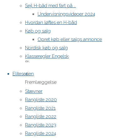
lovlighed.
Sejl H-båd med fart på …
Undervisningsvideoer 2024
3.
Hvordan løftes en H-båd
Bestyrelsens
Køb og salg
beretning
Opret køb eller salgs annonce
for det
Nordisk køb og salg
forløbne
Klasseregler Engelsk
år.
4.
Eliteserien
Fremlæggelse
af
Stævner
revideret
Rangliste 2020
regnskab.
Rangliste 2021
Rangliste 2022
5.
Rangliste 2023
Behandling
Rangliste 2024
af