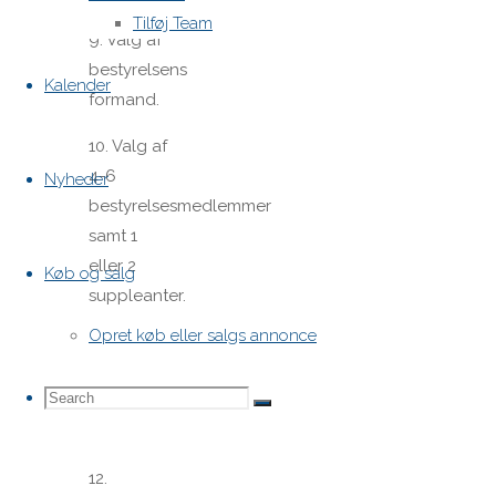
Tilføj Team
9. Valg af
bestyrelsens
Kalender
formand.
10. Valg af
4-6
Nyheder
bestyrelsesmedlemmer
samt 1
eller 2
Køb og salg
suppleanter.
Opret køb eller salgs annonce
11. Valg af
en revisor
Search
Search
+ 1 revisor
Search
suppleant.
12.
for: