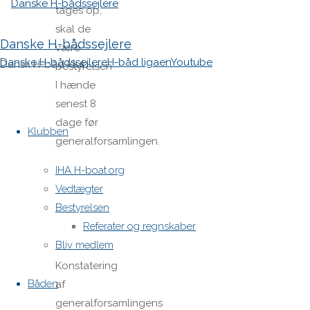
tages op,
skal de
Danske H-bådssejlere
være
Danske H-bådssejlere
H-båd ligaen
Youtube
Dansk H-båd klub
bestyrelsen
I hænde
senest 8
Skip
dage før
to
Klubben
generalforsamlingen.
content
Dagsorden.:
IHA H-boat.org
Vedtægter
1. Valg af
Bestyrelsen
dirigent.
Referater og regnskaber
Bliv medlem
2.
Konstatering
Båden
af
generalforsamlingens