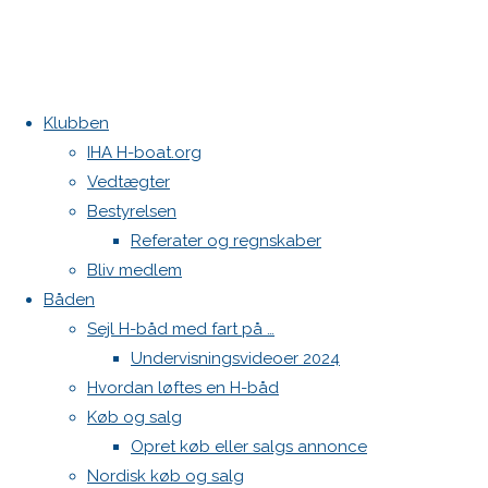
Klubben
Home
Nyheder
Haarup Mixer cup i Egå
IHA H-boat.org
Indkaldelse
VM Landsholds trøjen
Vedtægter
til DHBS
Kontakt
Bestyrelsen
Generalforsamling
Referater og regnskaber
Danske H-bådssejlere
2021
Bliv medlem
Klubben: klubben@H-båd.dk
Båden
Hjemmeside: web@H-båd.dk
Sejl H-båd med fart på …
kontakt
Indkaldelse
Undervisningsvideoer 2024
Find os på
Hvordan løftes en H-båd
Køb og salg
Seneste på H-båd.dk
til
Opret køb eller salgs annonce
Sejl, spilerstrømpe og rullefok-presenning til H-båd:
Nordisk køb og salg
Høj Jensen fokke til salg