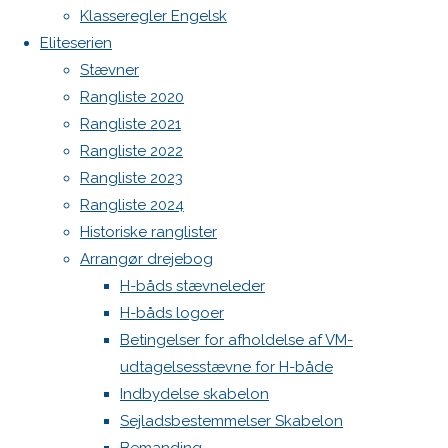
DHBS
Spilerstage/Spinlock jollevest xl
Klasseregler Engelsk
North MH-6 fok i fin kapsejlads-stand sælges
Eliteserien
Botnia 1987 DEN 613
Stævner
Generalforsamling
Admin
Rangliste 2020
Log ind
Rangliste 2021
Indlægsfeed
2021
Rangliste 2022
Kommentarfeed
Rangliste 2023
WordPress.org
Rangliste 2024
Back
Danske H-bådssejlere
H-båd
Historiske ranglister
9. juni
to
ligaen
Youtube
Arrangør drejebog
2021
9.
Top
©Danske H-bådssejlere
H-båds stævneleder
juni 2021
H-båds logoer
Nyheder
Betingelser for afholdelse af VM-
udtagelsesstævne for H-både
fredag
Indbydelse skabelon
Sejladsbestemmelser Skabelon
d.9.