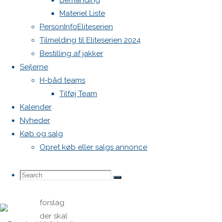
Bemanding
juli kl.
Materiel Liste
PersonInfoEliteserien
19.30
Tilmelding til Eliteserien 2024
Bestilling af jakker
i
Sejlerne
H-båd teams
Onsevig
Tilføj Team
Srejlklub
Kalender
Nyheder
Køb og salg
Opret køb eller salgs annonce
HUSK at
Search
Search
hvis du
Search
har
forslag
der skal
for: