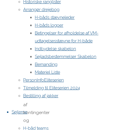
Historiske ranglister
indkomne
Arrangør drejebog
forslag.
H-båds stævneleder
H-båds logoer
6.
Betingelser for afholdelse af VM-
Bestyrelsens
udtagelsesstævne for H-både
planer for
Indbydelse skabelon
det
Sejladsbestemmelser Skabelon
kommende
Bemanding
år.
Materiel Liste
7. Budget
PersonInfoEliteserien
Tilmelding til Eliteserien 2024
8.
Bestilling af jakker
Fastlæggelse
af
Sejlerne
kontingenter
og
indmeldelsesgebyrer.
H-båd teams