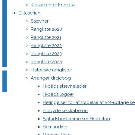
Klasseregler Engelsk
Juni d. 15.-16. – Struer Sejlklub
Eliteserien
Stævner
Juli d. 5.-7. – DM i Aarhus Sejlklub
Rangliste 2020
Rangliste 2021
August uge 33 – VM i Finland
Rangliste 2022
September d. 7.-8. – Middelfart Sejlklub
Rangliste 2023
Rangliste 2024
September 21.-22. – Brejning Bådklub
Historiske ranglister
Se mere her
https://h-boat.dk/events/kategori/kalender/
Arrangør drejebog
H-båds stævneleder
©Danske H-bådssejlere
H-båds logoer
Betingelser for afholdelse af VM-udtagels
Indbydelse skabelon
Sejladsbestemmelser Skabelon
Bemanding