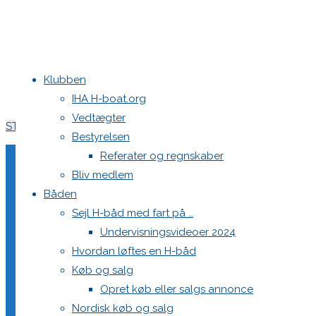
Klubben
Home
Nyheder
Kalenderen for 2024 er klar
IHA H-boat.org
Bådssejlere
Vedtægter
STOR RABAT PÅ FÆRGEBILLETTER TIL VM I Finland KUN I DAG
Bestyrelsen
Referater og regnskaber
Bliv medlem
Kalenderen for 2024 er k
Båden
Sejl H-båd med fart på …
Undervisningsvideoer 2024
Hvordan løftes en H-båd
14. december 2023
20. april 2024
Nyheder
/
Stævner
Køb og salg
Stævnekalenderen for 2024 ligger nu klar og er som følger
Opret køb eller salgs annonce
Nordisk køb og salg
Maj d. 10.-12 – Øresunds Sejlklub Frem