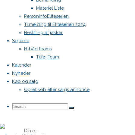
Bemanding
+4520232265
Materiel Liste
Finn
PersonInfoEliteserien
Pedersen
Tilmelding til Eliteserien 2024
Finn@kfn-
Bestilling af jakker
aps.dk
Sejlerne
H-båd teams
Tilføj Team
Skriv
Kalender
Nyheder
et
Køb og salg
Opret køb eller salgs annonce
svar
Search
Search
Search
Din e-
for: