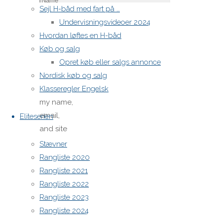
Sejl H-båd med fart på …
Email
*
Undervisningsvideoer 2024
Hvordan løftes en H-båd
Køb og salg
Website
Opret køb eller salgs annonce
Nordisk køb og salg
Klasseregler Engelsk
Save
my name,
email,
Eliteserien
and site
URL in my
Stævner
browser
Rangliste 2020
for next
Rangliste 2021
time I
Rangliste 2022
post a
Rangliste 2023
comment.
Rangliste 2024