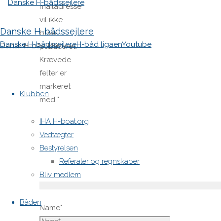
mailadresse
vil ikke
Danske H-bådssejlere
blive
Danske H-bådssejlere
H-båd ligaen
Youtube
Dansk H-båd klub
publiceret.
Krævede
felter er
Skip
markeret
to
Klubben
med
*
content
Comment
IHA H-boat.org
Vedtægter
Bestyrelsen
Referater og regnskaber
Bliv medlem
Båden
Name
*