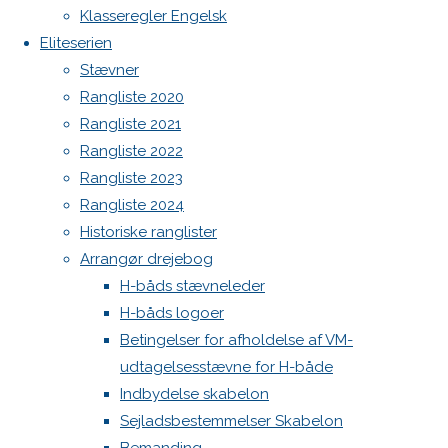
Spilerstage/Spinlock jollevest xl
Klasseregler Engelsk
North MH-6 fok i fin kapsejlads-stand sælges
Eliteserien
Botnia 1987 DEN 613
Stævner
23.
Admin
Rangliste 2020
oktober
Log ind
Rangliste 2021
2024
24.
Indlægsfeed
Rangliste 2022
oktober
Kommentarfeed
Rangliste 2023
2024
Køb
WordPress.org
Rangliste 2024
og salg
Back
Danske H-bådssejlere
H-båd
Historiske ranglister
to
ligaen
Youtube
1 North
Arrangør drejebog
Top
©Danske H-bådssejlere
MH fra
H-båds stævneleder
juli
H-båds logoer
2022
Betingelser for afholdelse af VM-
udtagelsesstævne for H-både
3.500,-
Indbydelse skabelon
Sejladsbestemmelser Skabelon
Telefon