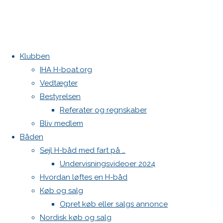
Klubben
Home
Køb og
Storsejl
IHA H-boat.org
salg
AWARD SHOW H-Boat 2025
Vedtægter
North sejl
Kontakt
Bestyrelsen
sælges
Referater og regnskaber
Danske H-bådssejlere
Bliv medlem
Klubben: klubben@H-båd.dk
Båden
Hjemmeside: web@H-båd.dk
North
Sejl H-båd med fart på …
kontakt
Undervisningsvideoer 2024
Find os på
Hvordan løftes en H-båd
sejl
Køb og salg
Seneste på H-båd.dk
Opret køb eller salgs annonce
Sejl, spilerstrømpe og rullefok-presenning til H-båd:
sælges
Nordisk køb og salg
Høj Jensen fokke til salg