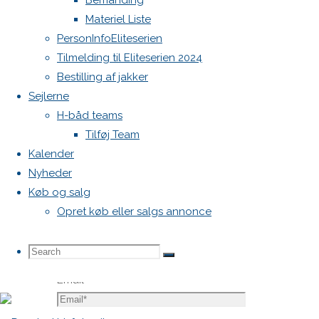
Bemanding
Krævede
Materiel Liste
felter er
PersonInfoEliteserien
markeret
Tilmelding til Eliteserien 2024
med
*
Bestilling af jakker
Sejlerne
Comment
H-båd teams
Tilføj Team
Kalender
Nyheder
Køb og salg
Opret køb eller salgs annonce
Name
*
Search
Search
Search
Email
*
for: