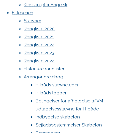
Botnia 1987 DEN 613
Next
Klasseregler Engelsk
image
Admin
Eliteserien
Log ind
Stævner
Indlægsfeed
Rangliste 2020
Skriv
Kommentarfeed
Rangliste 2021
WordPress.org
Rangliste 2022
Back
Danske H-bådssejlere
H-båd
et
Rangliste 2023
to
ligaen
Youtube
Rangliste 2024
Top
©Danske H-bådssejlere
Historiske ranglister
svar
Arrangør drejebog
H-båds stævneleder
H-båds logoer
Din e-
Betingelser for afholdelse af VM-
mailadresse
udtagelsesstævne for H-både
vil ikke
Indbydelse skabelon
blive
Sejladsbestemmelser Skabelon
publiceret.