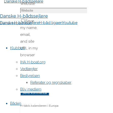
Website
Danske H-bådssejlere
Save
Danske H-bådssejlere
H-båd ligaen
Youtube
Dansk H-båd klub
my name,
email,
Skip
and site
to
Klubben
URL in my
content
browser
for next
IHA H-boat.org
time I
Vedtægter
post a
Bestyrelsen
comment.
Referater og regnskaber
Bliv medlem
Båden
H-båds kalenderen i Europa