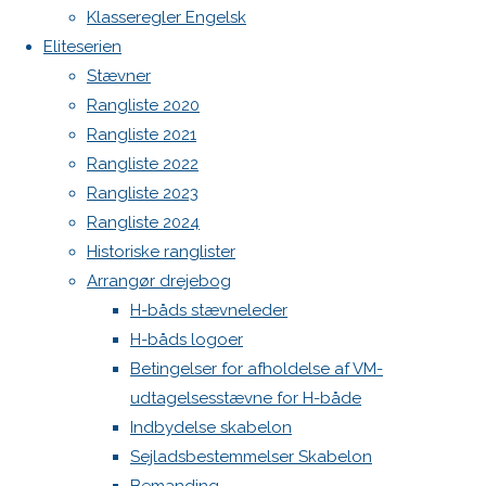
Spilerstage/Spinlock jollevest xl
Klasseregler Engelsk
North MH-6 fok i fin kapsejlads-stand sælges
vi i
Eliteserien
Botnia 1987 DEN 613
Stævner
Admin
Rangliste 2020
gang.
Log ind
Rangliste 2021
Indlægsfeed
Rangliste 2022
Kommentarfeed
Gilleleje
Rangliste 2023
WordPress.org
Rangliste 2024
Back
Danske H-bådssejlere
H-båd
Historiske ranglister
DM
to
ligaen
Youtube
Arrangør drejebog
Top
©Danske H-bådssejlere
H-båds stævneleder
er
H-båds logoer
Betingelser for afholdelse af VM-
udtagelsesstævne for H-både
lige
Indbydelse skabelon
Sejladsbestemmelser Skabelon