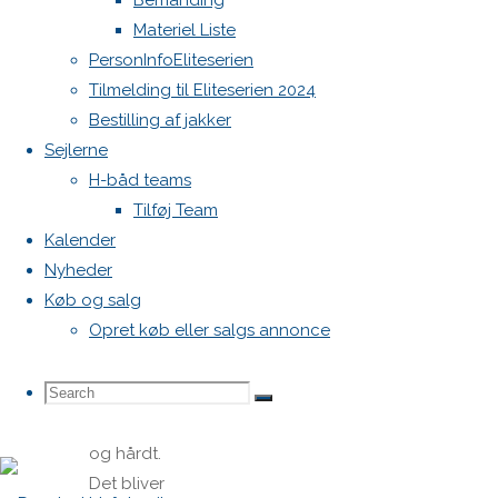
om
Bemanding
Materiel Liste
PersonInfoEliteserien
lidt.
Tilmelding til Eliteserien 2024
Bestilling af jakker
Sejlerne
30. juli
H-båd teams
2020
30.
Tilføj Team
juli 2020
Kalender
Nyheder
Nyheder
Køb og salg
Første
Opret køb eller salgs annonce
ligastævne
er også
Search
Search
DM Det er
Search
lige på
og hårdt.
Det bliver
for: