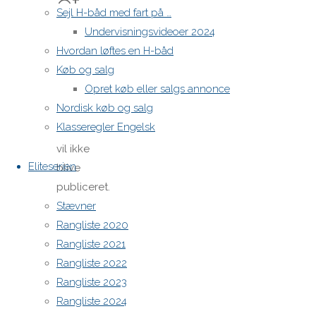
et
Sejl H-båd med fart på …
Undervisningsvideoer 2024
svar
Hvordan løftes en H-båd
Køb og salg
Opret køb eller salgs annonce
Nordisk køb og salg
Din e-
Klasseregler Engelsk
mailadresse
vil ikke
Eliteserien
blive
publiceret.
Stævner
Krævede
Rangliste 2020
felter er
Rangliste 2021
markeret
Rangliste 2022
med
*
Rangliste 2023
Comment
Rangliste 2024