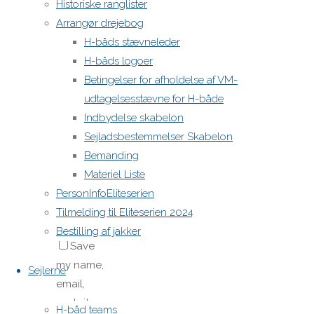
Historiske ranglister
Arrangør drejebog
H-båds stævneleder
H-båds logoer
Betingelser for afholdelse af VM-
udtagelsesstævne for H-både
Name
*
Indbydelse skabelon
Sejladsbestemmelser Skabelon
Email
*
Bemanding
Materiel Liste
PersonInfoEliteserien
Website
Tilmelding til Eliteserien 2024
Bestilling af jakker
Save
my name,
Sejlerne
email,
and site
H-båd teams