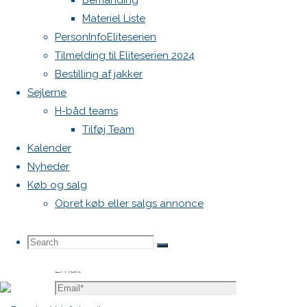
Bemanding
Krævede
Materiel Liste
felter er
PersonInfoEliteserien
markeret
Tilmelding til Eliteserien 2024
med
*
Bestilling af jakker
Sejlerne
Comment
H-båd teams
Tilføj Team
Kalender
Nyheder
Køb og salg
Opret køb eller salgs annonce
Name
*
Search
Search
Search
Email
*
for: