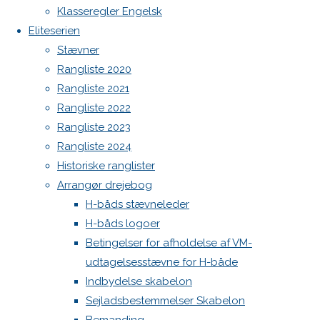
Botnia 1987 DEN 613
Next
Klasseregler Engelsk
image
Admin
Eliteserien
Log ind
Stævner
Indlægsfeed
Rangliste 2020
Skriv
Kommentarfeed
Rangliste 2021
WordPress.org
Rangliste 2022
Back
Danske H-bådssejlere
H-båd
et
Rangliste 2023
to
ligaen
Youtube
Rangliste 2024
Top
©Danske H-bådssejlere
Historiske ranglister
svar
Arrangør drejebog
H-båds stævneleder
H-båds logoer
Din e-
Betingelser for afholdelse af VM-
mailadresse
udtagelsesstævne for H-både
vil ikke
Indbydelse skabelon
blive
Sejladsbestemmelser Skabelon
publiceret.