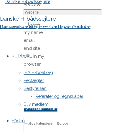
Website
Danske H-bådssejlere
Save
Danske H-bådssejlere
H-båd ligaen
Youtube
Dansk H-båd klub
my name,
email,
Skip
and site
to
Klubben
URL in my
content
browser
for next
IHA H-boat.org
time I
Vedtægter
post a
Bestyrelsen
comment.
Referater og regnskaber
Bliv medlem
Båden
H-båds kalenderen i Europa