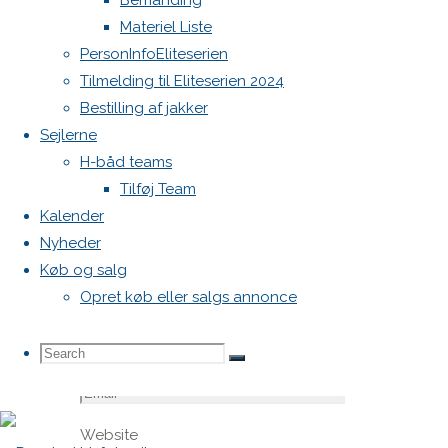
Bemanding
felter er
Materiel Liste
markeret
PersonInfoEliteserien
med
*
Tilmelding til Eliteserien 2024
Bestilling af jakker
Comment
Sejlerne
H-båd teams
Tilføj Team
Kalender
Nyheder
Køb og salg
Opret køb eller salgs annonce
Name
*
Search
Search
Search
Email
*
Website
for: