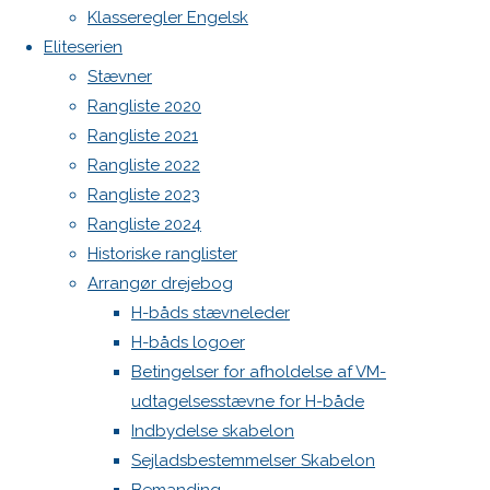
Botnia 1987 DEN 613
Klasseregler Engelsk
Admin
Eliteserien
Log ind
Stævner
Skriv
Indlægsfeed
Rangliste 2020
Kommentarfeed
Rangliste 2021
WordPress.org
et
Rangliste 2022
Back
Danske H-bådssejlere
H-båd
Rangliste 2023
to
ligaen
Youtube
Rangliste 2024
svar
Top
©Danske H-bådssejlere
Historiske ranglister
Arrangør drejebog
H-båds stævneleder
Din e-
H-båds logoer
mailadresse
Betingelser for afholdelse af VM-
vil ikke
udtagelsesstævne for H-både
blive
Indbydelse skabelon
publiceret.
Sejladsbestemmelser Skabelon
Krævede