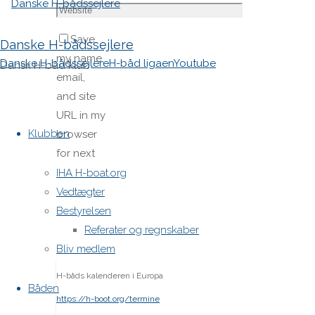
Save
Danske H-bådssejlere
my name,
Danske H-bådssejlere
H-båd ligaen
Youtube
Dansk H-båd klub
email,
and site
Skip
URL in my
to
Klubben
browser
content
for next
time I
IHA H-boat.org
post a
Vedtægter
comment.
Bestyrelsen
Referater og regnskaber
Bliv medlem
H-båds kalenderen i Europa
Båden
https://h-boot.org/termine