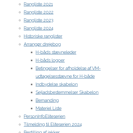
selv for at
Rangliste 2021
blive
Rangliste 2022
tracket.
Rangliste 2023
Rangliste 2024
Hvordan
Historiske ranglister
virker
Arrangør drejebog
det
H-båds stævneleder
Alle
H-båds logoer
deltager
Betingelser for afholdelse af VM-
skal
udtagelsesstævne for H-både
hente
Indbydelse skabelon
appen
Sejladsbestemmelser Skabelon
Raceq
Bemanding
til
Materiel Liste
apple
PersonInfoEliteserien
eller
Tilmelding til Eliteserien 2024
android
Bestilling af jakker