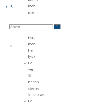
Search
men
man
kan
gøre
Search
Search
det
hvis
man
for:
har
lyst)
På
vej
til
banen
startes
trackeren
På