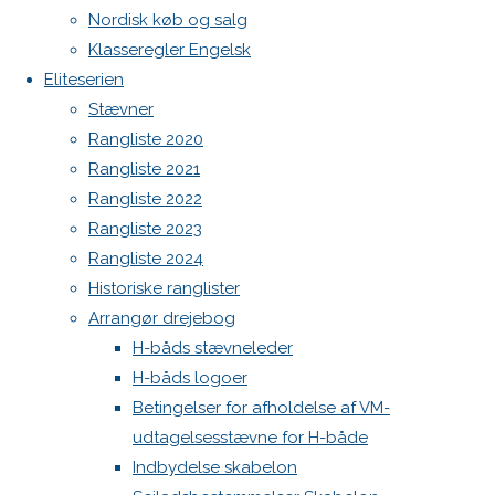
Haarup
Nordisk køb og salg
Spilerstage/Spinlock jollevest xl
North MH-6 fok i fin kapsejlads-stand sælges
Klasseregler Engelsk
Botnia 1987 DEN 613
Mixer
Eliteserien
Admin
Stævner
Rangliste 2020
Log ind
cup
Indlægsfeed
Rangliste 2021
Kommentarfeed
Rangliste 2022
WordPress.org
Rangliste 2023
Back
10. juni
Rangliste 2024
to
Danske H-bådssejlere
H-båd ligaen
2019
10.
Historiske ranglister
Top
Youtube
juni 2019
Arrangør drejebog
©Danske H-bådssejlere
H-båds stævneleder
Nyheder
H-båds logoer
Betingelser for afholdelse af VM-
udtagelsesstævne for H-både
Indbydelse skabelon
For