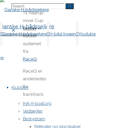
Search
Search
Til Haarup
mixer Cup
Danske H-bådssejlere
tester
vi
for:
Danske H-bådssejlere
H-båd ligaen
Youtube
Dansk H-båd klub
tracker
systemet
fra
RaceQ
.
RaceQ er
Skip
anderledes
to
fra
Klubben
content
tracktrack,
som vi
IHA H-boat.org
kender :
Vedtægter
RaceQ er
Bestyrelsen
gratis og
Referater og regnskaber