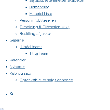
Sejladsbestemmelser Skabelon
alle
Bemanding
os
Materiel Liste
der
PersonInfoEliteserien
skal
Tilmelding til Eliteserien 2024
sejle
Bestilling af jakker
H-
Sejlerne
båds
H-båd teams
ligastævne
Tilføj Team
i
Kalender
Egå
Nyheder
d.15-
Køb og salg
16.
Opret køb eller salgs annonce
juni….
se
Search
lige
her