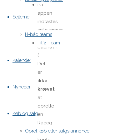
På
appen
Sejlerne
indtastes
sejlnummer
H-båd teams
og
Tilføj Team
bådnavn.
(
Kalender
Det
er
ikke
Nyheder
krævet
at
oprette
Køb og salg
en
Raceq
Opret køb eller salgs annonce
-
konto,