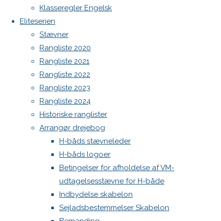
Botnia 1987 DEN 613
Klasseregler Engelsk
Eliteserien
Admin
svar
Stævner
Log ind
Rangliste 2020
Indlægsfeed
Kommentarfeed
Rangliste 2021
WordPress.org
Din e-
Rangliste 2022
mailadresse
Back
Danske H-bådssejlere
H-båd
Rangliste 2023
vil ikke
to
ligaen
Youtube
Rangliste 2024
blive
Top
©Danske H-bådssejlere
Historiske ranglister
publiceret.
Arrangør drejebog
Krævede
H-båds stævneleder
felter er
H-båds logoer
markeret
Betingelser for afholdelse af VM-
med
*
udtagelsesstævne for H-både
Indbydelse skabelon
Comment
Sejladsbestemmelser Skabelon