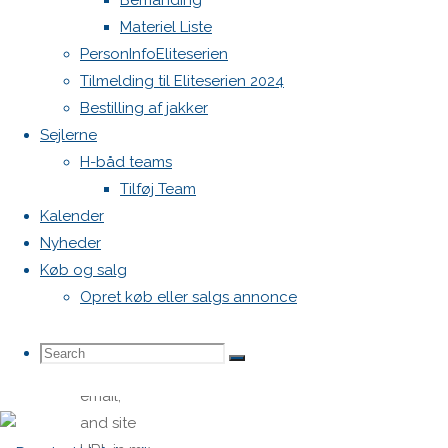
Bemanding
Materiel Liste
PersonInfoEliteserien
Tilmelding til Eliteserien 2024
Bestilling af jakker
Sejlerne
Name
*
H-båd teams
Tilføj Team
Email
*
Kalender
Nyheder
Køb og salg
Website
Opret køb eller salgs annonce
Save
Search
Search
Search
my name,
email,
and site
for: