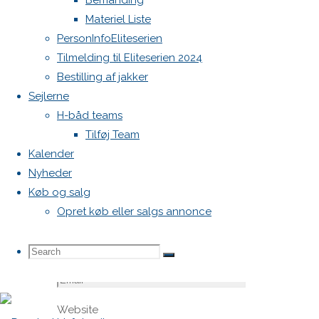
Bemanding
felter er
Materiel Liste
markeret
PersonInfoEliteserien
med
*
Tilmelding til Eliteserien 2024
Bestilling af jakker
Comment
Sejlerne
H-båd teams
Tilføj Team
Kalender
Nyheder
Køb og salg
Opret køb eller salgs annonce
Name
*
Search
Search
Search
Email
*
Website
for: