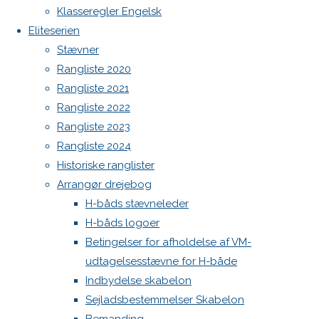
North MH-6 fok i fin kapsejlads-stand sælges
Klasseregler Engelsk
Admin
Eliteserien
Log ind
Stævner
Skriv
Indlægsfeed
Rangliste 2020
Kommentarfeed
Rangliste 2021
WordPress.org
et
Rangliste 2022
Back
Danske H-bådssejlere
H-båd
Rangliste 2023
to
ligaen
Youtube
Rangliste 2024
svar
Top
©Danske H-bådssejlere
Historiske ranglister
Arrangør drejebog
H-båds stævneleder
Din e-
H-båds logoer
mailadresse
Betingelser for afholdelse af VM-
vil ikke
udtagelsesstævne for H-både
blive
Indbydelse skabelon
publiceret.
Sejladsbestemmelser Skabelon
Krævede