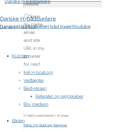
Save
Danske H-bådssejlere
my name,
Danske H-bådssejlere
H-båd ligaen
Youtube
Dansk H-båd klub
email,
and site
Skip
URL in my
to
Klubben
browser
content
for next
time I
IHA H-boat.org
post a
Vedtægter
comment.
Bestyrelsen
Referater og regnskaber
Bliv medlem
H-båds kalenderen i Europa
Båden
https://h-boot.org/termine